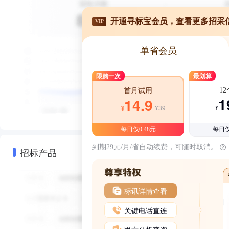
开通寻标宝会员，查看更多招采
VIP
单省会员
限购一次
最划算
1
首月试用
1
14.9
¥39
¥
¥
每日仅0.48元
每日仅
到期29元/月/省自动续费，可随时取消。
招标产品
标讯详情查看
关键电话直连