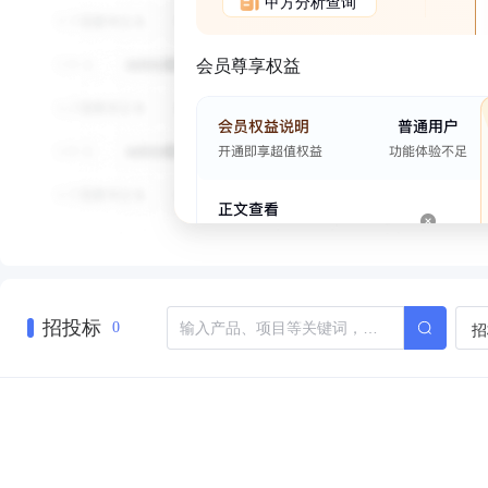
甲方分析查询
会员尊享权益
招投标
招
0