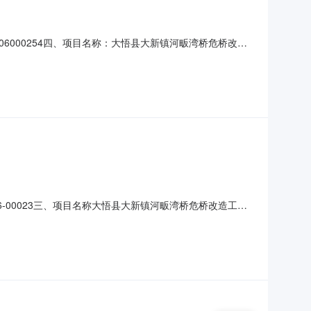
2606000254四、项目名称：大悟县大新镇河畈湾桥危桥改造
商（乙方）：湖北欣源建设工程有限公司地址：湖北省孝感市大
要求）：详见合同文本主要标的数量：1项主要标的单价
026-00023三、项目名称大悟县大新镇河畈湾桥危桥改造工程
标（成交）金额：374.220000(万元)综合评分法：
执业证书信息：鄂242212224393五