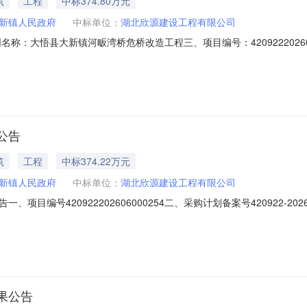
筑
工程
中标374.80万元
新镇人民政府
中标单位：
湖北欣源建设工程有限公司
二、合同名称：大悟县大新镇河畈湾桥危桥改造工程三、项目编号：42092220
府本级地址：大悟县大新镇人民政府联系方式：15098059600供应
872647288六、合同主要信息主要标的名称：工程规格型号（或服务
公告
筑
工程
中标374.22万元
新镇人民政府
中标单位：
湖北欣源建设工程有限公司
目编号420922202606000254二、采购计划备案号420922-2
程有限公司供应商地址：湖北省孝感市大悟县大新镇文化路1号三楼309室中
桥危桥改造工程施工范围：详见招标文件施工工期：120日历天项目经理：丁立
果公告