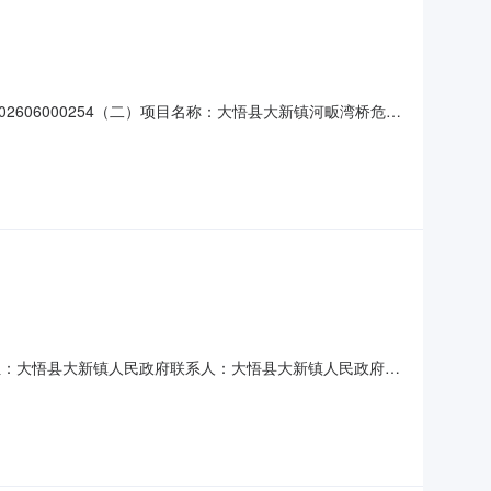
606000254（二）项目名称：大悟县大新镇河畈湾桥危桥
套建设道路、整治河道等基础设施，连接大新镇与东新乡，方便两
座中桥并配套建设道路、整治河道等基础设施，连接大新镇与东
采购单位：大悟县大新镇人民政府联系人：大悟县大新镇人民政府联
直购成交标的：序号商品名称品目品牌规格型号数量数量商城展示