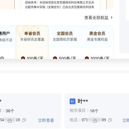
查看全部权益
*
叶**
叶
个
个
36
16
目：
相关项目：
立即查看
立
34
18
电话：
071
09
******
*******