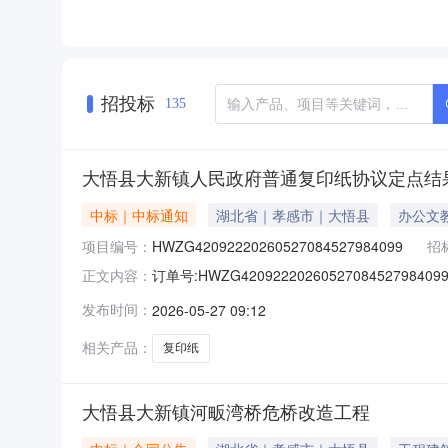
招投标
135
大悟县大新镇人民政府普通复印纸协议定点结
中标｜中标通知
湖北省｜孝感市｜大悟县
办公文
项目编号：
HWZG42092220260527084527984099
招
订单号:HWZG4209222026052708452
正文内容：
交供应商:大悟盛林广电科技网络信息有限公司成交日
发布时间：
2026-05-27 09:12
乐/GOLDENCOLORA475g500张/包普通复印纸高品
相关产品：
复印纸
大悟县大新镇河畈湾桥危桥改造工程