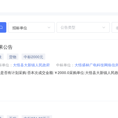
招标单位
果公告
教
货物
中标2000元
标单位：
大悟县大新镇人民政府
中标单位：
大悟盛林广电科技网络信
7984099是否有计划采购:否本次成交金额:￥2000.0采购单位:大悟县大新镇人
期:2026-05-2708:50:45执行方式:直购成交标的:商品名称品
乐/GOLDENCOLORA475g80.0包￥25.0￥25.0￥2000.0