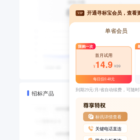
开通寻标宝会员，查看
VIP
单省会员
限购一次
首月试用
14.9
¥39
¥
每日仅0.48元
到期29元/月/省自动续费，可随
招标产品
标讯详情查看
关键电话直连