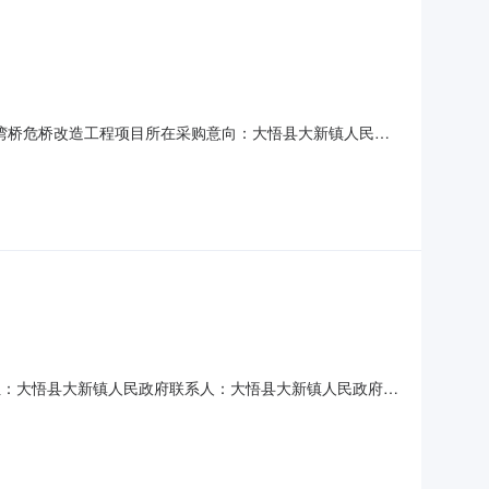
河畈湾桥危桥改造工程项目所在采购意向：大悟县大新镇人民政
金额：374.800000万元(人民币)采购品目：采购需求
8m,桥面宽度为7.5m,桥头设接线与现状道路顺接。预计
采购单位：大悟县大新镇人民政府联系人：大悟县大新镇人民政府联
直购成交标的：序号商品名称品目品牌规格型号数量数量商城展示