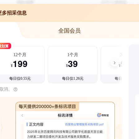
更多招采信息
全国会员
最划算
12个月
1个月
3个月
199
39
99
¥
¥
¥
每日仅0.55元
每日仅1.26元
每日仅1.08元
时取消。