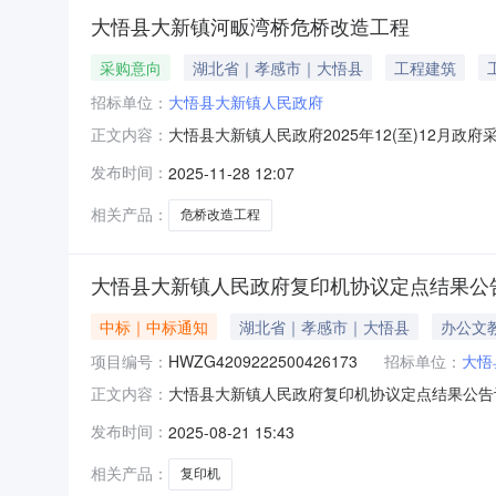
大悟县大新镇河畈湾桥危桥改造工程
采购意向
湖北省｜孝感市｜大悟县
工程建筑
招标单位：
大悟县大新镇人民政府
大悟县大新镇人民政府2025年12(至)12
正文内容：
府2025年12(至)12月政府采购意向采购单
发布时间：
2025-11-28 12:07
概况：重建一座中桥并配套建设道路、整治河道等
采购
相关产品：
危桥改造工程
大悟县大新镇人民政府复印机协议定点结果公
中标｜中标通知
湖北省｜孝感市｜大悟县
办公文
项目编号：
HWZG4209222500426173
招标单位：
大悟
大悟县大新镇人民政府复印机协议定点结果公告订单号
正文内容：
系电话：0712-7818209成交供应商：大
发布时间：
2025-08-21 15:43
价小计1复印机东芝/TOSHIBA东芝E-2323AM1.0台1
相关产品：
复印机