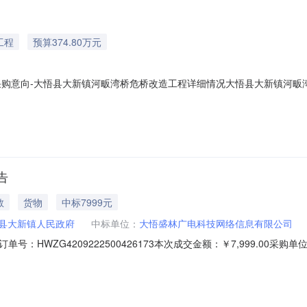
工程
预算374.80万元
月政府采购意向-大悟县大新镇河畈湾桥危桥改造工程详细情况大悟县大新镇
位：大悟县大新镇人民政府采购项目名称：大悟县大新镇河畈湾桥危桥改造工程预算
基础设施，连接大新镇与东新乡，方便两岸村民往来。新建桥梁全长106.0
告
教
货物
中标7999元
县大新镇人民政府
中标单位：
大悟盛林广电科技网络信息有限公司
：HWZG4209222500426173本次成交金额：￥7,999.00
悟盛林广电科技网络信息有限公司成交日期：2025年08月21日执行方式：
.0台￥7,999.00￥7,999.00