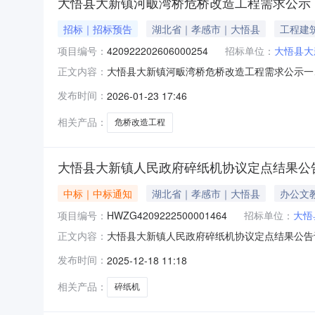
大悟县大新镇河畈湾桥危桥改造工程需求公示
招标｜招标预告
湖北省｜孝感市｜大悟县
工程建
项目编号：
420922202606000254
招标单位：
大悟县大
大悟县大新镇河畈湾桥危桥改造工程需求公示一、项
正文内容：
改造工程（三）政府采购计划备案号：420922
发布时间：
2026-01-23 17:46
岸村民往来。新建桥梁全长106.08m,桥面
新
相关产品：
危桥改造工程
大悟县大新镇人民政府碎纸机协议定点结果公
中标｜中标通知
湖北省｜孝感市｜大悟县
办公文
项目编号：
HWZG4209222500001464
招标单位：
大悟
大悟县大新镇人民政府碎纸机协议定点结果公告订单号
正文内容：
系电话：0712-7818209成交供应商：大
发布时间：
2025-12-18 11:18
价小计1碎纸机科密/Comet黑金刚+1.0台1.0台￥1,0
相关产品：
碎纸机