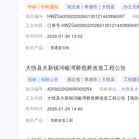
中标｜中标通知
湖北省｜孝感市｜大悟县
办公文
项目编号：
HWZG42092220260130121443890097
招
订单号:HWZG4209222026013012144
正文内容：
交供应商:大悟盛林广电科技网络信息有限公司成交日
发布时间：
2026-01-30 13:02
乐/GOLDENCOLORA475g500张/包普通复印纸高品
相关产品：
普通复印纸
大悟县大新镇河畈湾桥危桥改造工程公告
招标｜招标公告
湖北省｜孝感市｜大悟县
工程建
项目编号：
420922202606000254
招标单位：
大悟县大
大悟县大新镇河畈湾桥危桥改造工程公告【项目
正文内容：
https://czt.hubei.gov.cn/zch
发布时间：
2026-01-29 14:40
4209222026060002542、采购计划备案
相关产品：
危桥改造工程