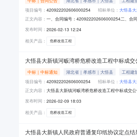
中标｜合同公告
湖北省｜孝感市｜大悟县
工程建
项目编号：
420922202606000254
招标单位：
大悟县大
一、合同编号：420922202606000254
正文内容：
工程五、合同主体采购人（甲方）：大新镇人民政
发布时间：
2026-02-13 12:24
悟县大新镇文化路1号三楼309室联系方式：18
相关产品：
危桥改造工程
大悟县大新镇河畈湾桥危桥改造工程中标成交
中标｜中标通知
湖北省｜孝感市｜大悟县
工程建
项目编号：
420922202606000254
招标单位：
大悟县大
大悟县大新镇河畈湾桥危桥改造工程中标成交公告一、项
正文内容：
四、中标（成交）信息供应商名称：湖北欣源建设工
发布时间：
2026-02-09 18:03
89.00（分）工程类名称：大悟县大新镇河畈湾
相关产品：
危桥改造工程
大悟县大新镇人民政府普通复印纸协议定点结