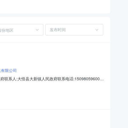
省份地区
息有限公司
民政府联系人:大悟县大新镇人民政府联系电话:15098059600成
目品牌型号数量最低价单价小计普通复印纸高品