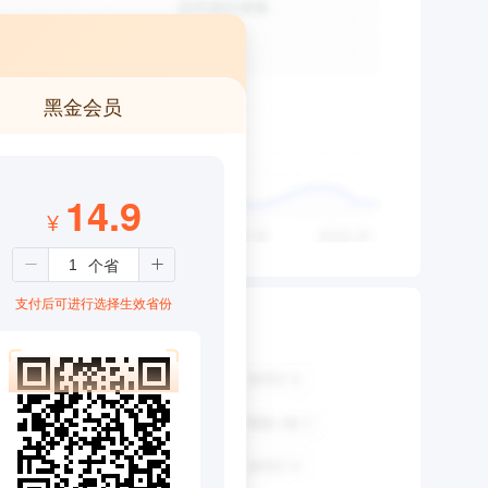
黑金会员
14.9
¥
支付后可进行选择生效省份