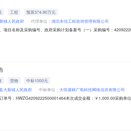
筑
工程
预算374.80万元
新镇人民政府
代理单位：
湖北本信工程咨询管理有限公司
目名称及采购编号、政府采购计划备案号（一）采购编号：420922202
-2026-00023二、项目内容（一）项目基本情况：重建一座中桥并配
宽度为7.5m,桥头设接线与现状道路顺接。（二）采购内容及要求：重建一
告
教
货物
中标1000元
县大新镇人民政府
中标单位：
大悟盛林广电科技网络信息有限公司
：HWZG4209222500001464本次成交金额：￥1,000.00
悟盛林广电科技网络信息有限公司成交日期：2025年12月18日执行方式：
00.00￥1,000.00