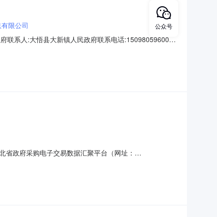
息有限公司
公众号
民政府联系人:大悟县大新镇人民政府联系电话:15098059600成
目品牌型号数量最低价单价小计普通复印纸高品
北省政府采购电子交易数据汇聚平台（网址：
分（北京时间）前提交响应文件。一、项目基本情况1、项目编号：
工程4、采购方式：竞争性磋商5、预算金额：