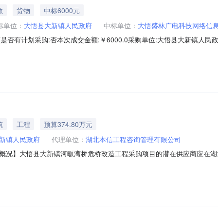
教
货物
中标6000元
标单位：
大悟县大新镇人民政府
中标单位：
大悟盛林广电科技网络信
3890097是否有计划采购:否本次成交金额:￥6000.0采购单位:大悟县大新镇人
期:2026-01-3012:42:03执行方式:直购成交标的:商品名称品
乐/GOLDENCOLORA475g240.0包￥25.0￥25.0￥6000.0
筑
工程
预算374.80万元
新镇人民政府
代理单位：
湖北本信工程咨询管理有限公司
概况】大悟县大新镇河畈湾桥危桥改造工程采购项目的潜在供应商应在湖
j/user）或布络供应商客户端。获取采购文件，并于2026年02月09日14点30
号：420922-2026-000233、项目名称：大悟县大新镇河畈湾桥危桥改造