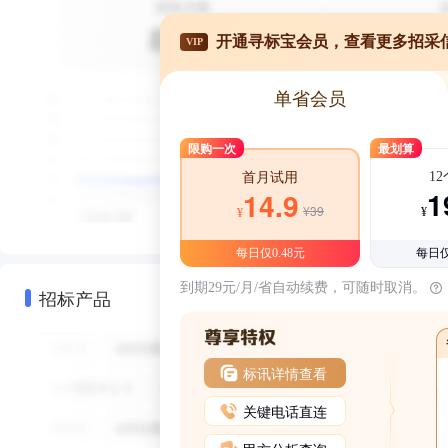
开通寻标宝会员，查看更多招采
VIP
单省会员
限购一次
最划算
1
首月试用
1
14.9
¥39
¥
¥
每日仅0.48元
每日仅
到期29元/月/省自动续费，可随时取消。
招标产品
标讯详情查看
关键电话直连