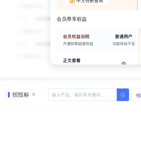
甲方分析查询
会员尊享权益
招投标
招
0