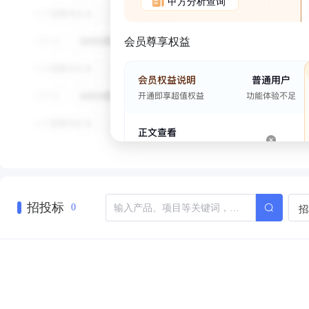
甲方分析查询
会员尊享权益
招投标
招
0