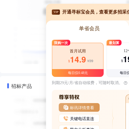
开通寻标宝会员，查看更多招采
VIP
单省会员
限购一次
最划算
1
首月试用
1
14.9
¥39
¥
¥
每日仅0.48元
每日仅
到期29元/月/省自动续费，可随时取消。
招标产品
标讯详情查看
关键电话直连