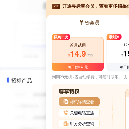
开通寻标宝会员，查看更多招采
VIP
单省会员
限购一次
最划算
1
首月试用
1
14.9
¥39
¥
¥
每日仅0.48元
每日仅
到期29元/月/省自动续费，可随时取消。
招标产品
标讯详情查看
关键电话直连
甲方分析查询