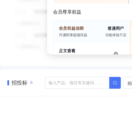
会员尊享权益
招投标
招
0