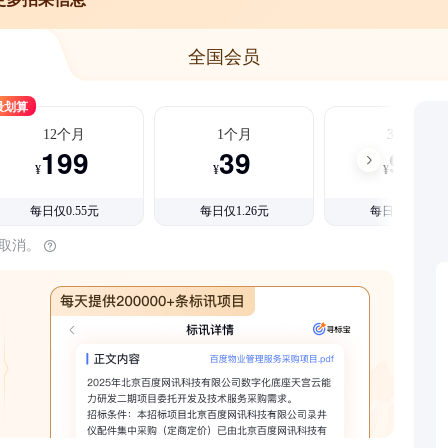
全国会员
最划算
12个月
1个月
3个月
199
39
99
¥
¥
¥
每日仅0.55元
每日仅1.26元
每日仅1.08元
时取消。