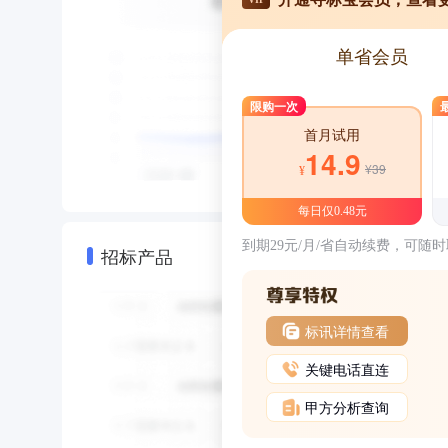
单省会员
限购一次
首月试用
14.9
¥39
¥
每日仅0.48元
到期29元/月/省自动续费，可随
招标产品
标讯详情查看
关键电话直连
甲方分析查询