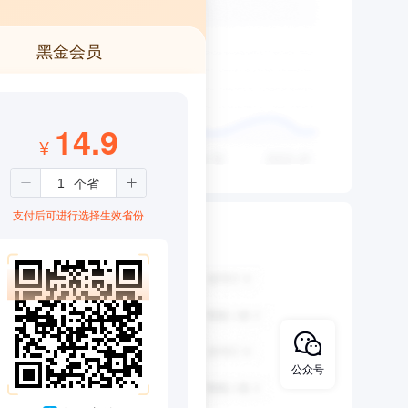
黑金会员
14.9
¥
支付后可进行选择生效省份
公众号