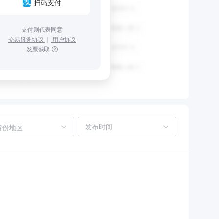
扫码支付
支付则代表同意
交易服务协议
｜
用户协议
发票获取
省份地区