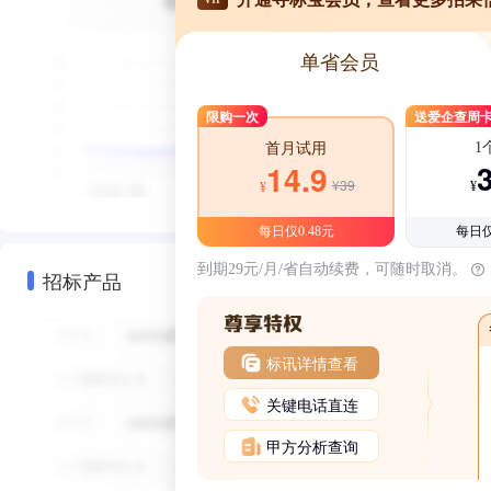
单省会员
限购一次
送爱企查周
1
首月试用
14.9
¥39
¥
¥
每日仅0.48元
每日仅
到期29元/月/省自动续费，可随时取消。
招标产品
标讯详情查看
关键电话直连
甲方分析查询