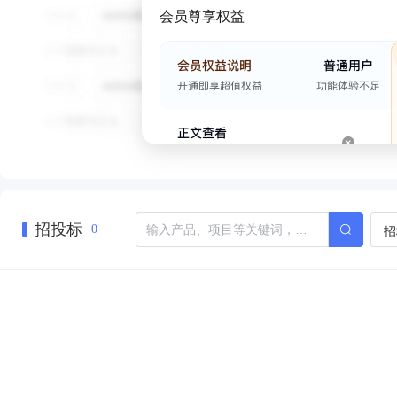
会员尊享权益
招投标
招
0