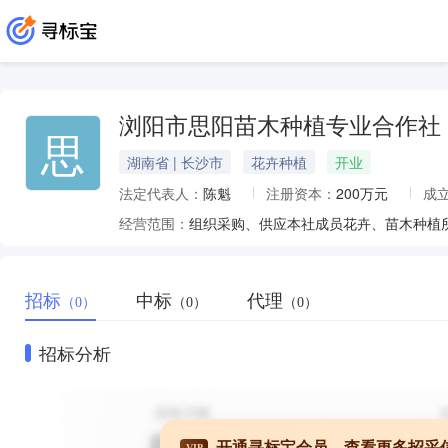
浏阳市思阳苗木种植专业合作社
思
湖南省 | 长沙市
花卉种植
开业
法定代表人：
陈魁
注册资本：
200万元
成
经营范围：
招标
中标
代理
（0）
（0）
（0）
招标分析
开通寻标宝会员，查看更多招采
VIP