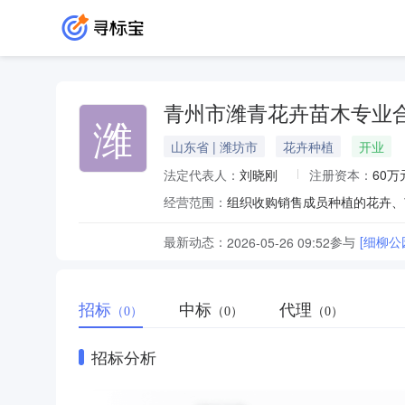
青州市潍青花卉苗木专业
潍
山东省 | 潍坊市
花卉种植
开业
法定代表人：
刘晓刚
注册资本：
60万
经营范围：
最新动态：
参与
[细柳
2026-05-26 09:52
招标
中标
代理
（0）
（0）
（0）
招标分析