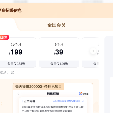
更多招采信息
全国会员
最划算
12个月
1个月
3个月
199
39
99
¥
¥
¥
每日仅0.55元
每日仅1.26元
每日仅1.08元
时取消。