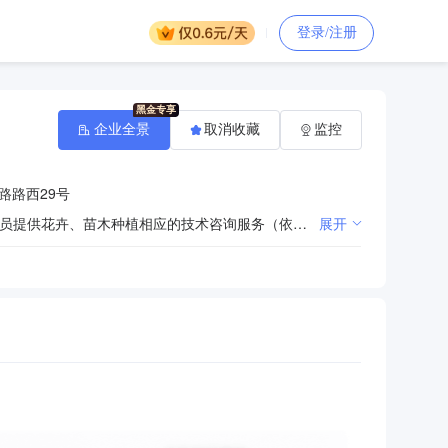
登录/注册
企业全景
取消收藏
监控
路路西29号
组织收购销售成员种植的花卉、苗木，统一组织采购供应成员种植花卉、苗木所需的农业生产资料，为成员提供花卉、苗木种植相应的技术咨询服务（依法须经批准的项目，经相关部门批准后方可开展经营活动）
展开