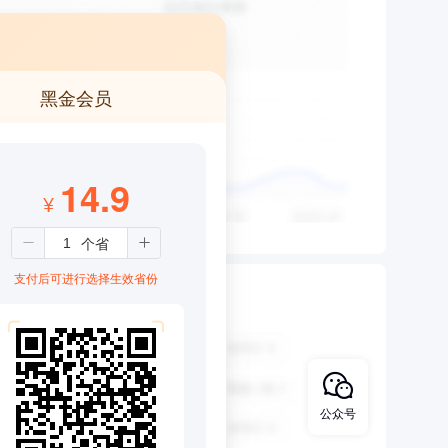
黑金会员
14.9
¥
支付后可进行选择生效省份
公众号