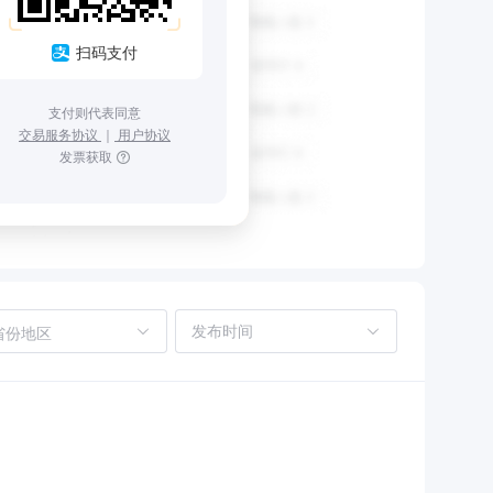
扫码支付
支付则代表同意
交易服务协议
｜
用户协议
发票获取
省份地区