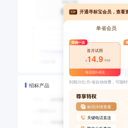
开通寻标宝会员，查看
VIP
单省会员
限购一次
首月试用
14.9
¥39
¥
每日仅0.48元
到期29元/月/省自动续费，可随
招标产品
标讯详情查看
关键电话直连