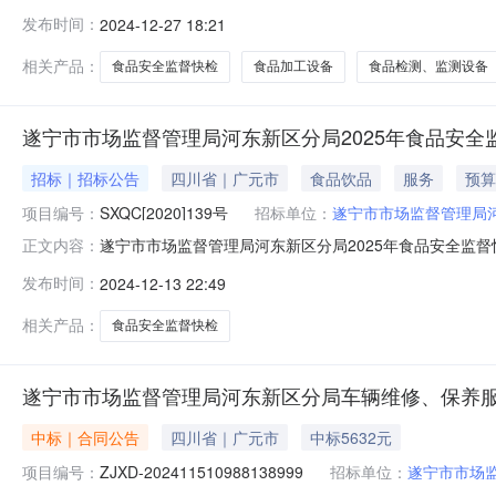
市场监督管理局河东新区分局2025年食品安全监督快检
发布时间：
2024-12-27 18:21
兴盛西路2号1栋4层1号中标（成交）金额：25.100
司遂宁市
相关产品：
食品安全监督快检
食品加工设备
食品检测、监测设备
遂宁市市场监督管理局河东新区分局2025年食品安全
招标｜招标公告
四川省｜广元市
食品饮品
服务
预算
项目编号：
SXQC[2020]139号
招标单位：
遂宁市市场监督管理局
遂宁市市场监督管理局河东新区分局2025年食品安全监
正文内容：
在通过邮箱（846237179@qq.com）获取获取采购文
发布时间：
2024-12-13 22:49
称：遂宁市市场监督管理局河东新区分局2025年食品安全监督
相关产品：
食品安全监督快检
遂宁市市场监督管理局河东新区分局车辆维修、保养
中标｜合同公告
四川省｜广元市
中标5632元
项目编号：
ZJXD-202411510988138999
招标单位：
遂宁市市场