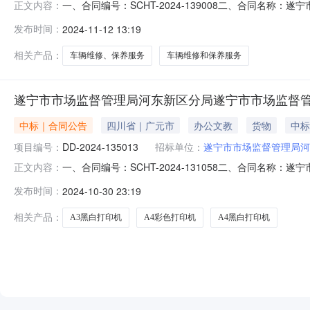
一、合同编号：SCHT-2024-139008二、合同名称：
正文内容：
目名称：遂宁市市场监督管理局河东新区分局车辆维修、
发布时间：
2024-11-12 13:19
9号联系方式：17877761199供应商（乙方）：遂宁
相关产品：
车辆维修、保养服务
车辆维修和保养服务
遂宁市市场监督管理局河东新区分局遂宁市市场监督管
中标｜合同公告
四川省｜广元市
办公文教
货物
中标
项目编号：
DD-2024-135013
招标单位：
遂宁市市场监督管理局河
一、合同编号：SCHT-2024-131058二、合同名称：
正文内容：
市场监督管理局河东新区分局采购订单五、合同主体采购人(
发布时间：
2024-10-30 23:19
方)：遂宁市万洪商贸有限公司地址：大东街联系方式：1598
相关产品：
A3黑白打印机
A4彩色打印机
A4黑白打印机