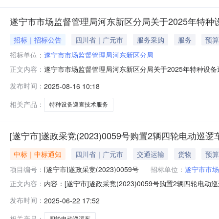
遂宁市市场监督管理局河东新区分局关于2025年特
招标｜招标公告
四川省｜广元市
服务采购
服务
预算
招标单位：
遂宁市市场监督管理局河东新区分局
遂宁市市场监督管理局河东新区分局关于2025年特种设
正文内容：
和国政府采购法》及相关法律法规的规定，经研究决定，现
发布时间：
2025-08-16 10:18
遂宁市市场监督管理局河东新区分局采购内容项目内容1
轿顶、井道、底坑、零部件等，电梯安
相关产品：
特种设备巡查技术服务
[遂宁市]遂政采竞(2023)0059号购置2辆四轮电动巡
中标｜中标通知
四川省｜广元市
交通运输
货物
预算
项目编号：
[遂宁市]遂政采竞(2023)0059号
招标单位：
遂宁市市场
内容：[遂宁市]遂政采竞(2023)0059号购置2辆四
正文内容：
(2023)0059号项目所在地1采购单位遂宁市市场监督管理
发布时间：
2025-06-22 17:52
公告开始时间2023-10-2313:50公告截止时间2023-10-271
相关产品：
四轮电动巡逻车