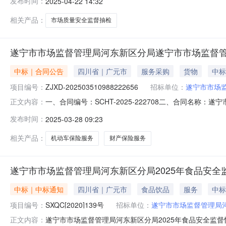
发布时间：
2025-04-22 14:32
争性磋商方式进行采购，特邀请符合本次采购要求的供应商参
相关产品：
市场质量安全监督抽检
遂宁市市场监督管理局河东新区分局遂宁市市场监督
中标｜合同公告
四川省｜广元市
服务采购
货物
中标
项目编号：
ZJXD-202503510988222656
招标单位：
遂宁市市场
一、合同编号：SCHT-2025-222708二、合同名称：
正文内容：
称：遂宁市市场监督管理局河东新区分局机动车保险服务直
发布时间：
2025-03-28 09:23
式：17877761199供应商(乙方)：锦泰财产保险股份
相关产品：
机动车保险服务
财产保险服务
遂宁市市场监督管理局河东新区分局2025年食品安全
中标｜中标通知
四川省｜广元市
食品饮品
服务
中标
项目编号：
SXQC[2020]139号
招标单位：
遂宁市市场监督管理局
遂宁市市场监督管理局河东新区分局2025年食品安全监督快
正文内容：