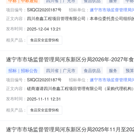
中标｜中标通知
四川省｜广元市
食品饮品
服务
中标
项目编号：
SXQC[2020]187号
招标单位：
遂宁市市场监督管理局
四川叁鑫工程项目管理有限公司：本单位委托贵公司组织的遂宁
正文内容：
号)采购活动依照评审委员会的评审结果推荐的成交供应商
发布时间：
2025-12-04 13:21
交通知书》中载明要求,成交供应商应当在《成交通知书》发
快检项目项目编
相关产品：
食品安全监督快检
遂宁市市场监督管理局河东新区分局2026年-2027
招标｜招标公告
四川省｜广元市
食品饮品
服务
预算
项目编号：
SXQC[2020]187号
招标单位：
遂宁市市场监督管理局
磋商邀请四川叁鑫工程项目管理有限公司（采购代理机构）
正文内容：
全监督快检项目采用竞争性磋商方式进行采购，特邀请符合本
发布时间：
2025-11-11 12:31
名称：遂宁市市场监督管理局河东新区分局2026年-20
二、资金情况资
相关产品：
食品安全监督快检
遂宁市市场监督管理局河东新区分局2025年11月至2