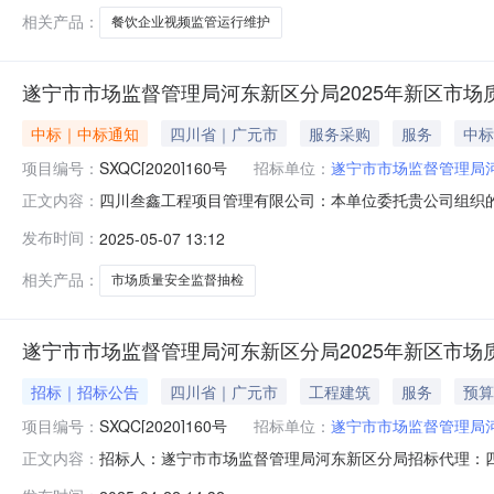
其他资金24.832万元，招标
相关产品：
餐饮企业视频监管运行维护
遂宁市市场监督管理局河东新区分局2025年新区市
中标｜中标通知
四川省｜广元市
服务采购
服务
中标
项目编号：
SXQC[2020]160号
招标单位：
遂宁市市场监督管理局
四川叁鑫工程项目管理有限公司：本单位委托贵公司组织的遂
正文内容：
号)采购活动依照评审委员会的评审结果推荐的成交供应商
发布时间：
2025-05-07 13:12
《成交通知书》中载明要求,成交供应商应当在《成交通知
监督抽检项目项目编号:S
相关产品：
市场质量安全监督抽检
遂宁市市场监督管理局河东新区分局2025年新区市
招标｜招标公告
四川省｜广元市
工程建筑
服务
预算
项目编号：
SXQC[2020]160号
招标单位：
遂宁市市场监督管理局
招标人：遂宁市市场监督管理局河东新区分局招标代理：四川叁鑫工程
正文内容：
项目管理有限公司（采购代理机构）受遂宁市市场监督管理