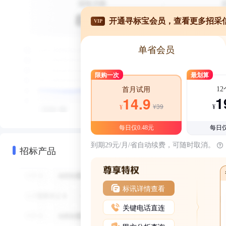
开通寻标宝会员，查看更多招采
VIP
单省会员
限购一次
最划算
1
首月试用
1
14.9
¥39
¥
¥
每日仅0.48元
每日仅
到期29元/月/省自动续费，可随时取消。
招标产品
标讯详情查看
关键电话直连