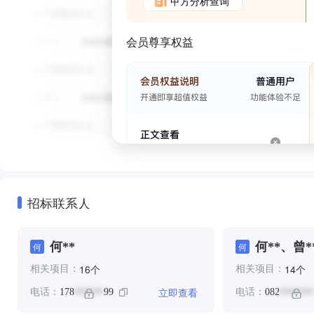
甲方分析查询
会员尊享权益
招标联系人
何**
何**、曾*
何
何
个
个
16
14
相关项目：
相关项目：
立即查看
电话：
178
99
电话：
082
******
*******