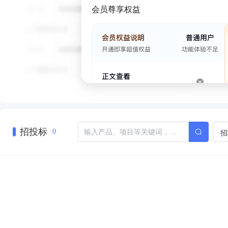
会员尊享权益
招投标
招
0