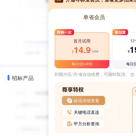
单省会员
限购一次
最划算
1
首月试用
1
14.9
¥39
¥
¥
每日仅0.48元
每日仅
到期29元/月/省自动续费，可随时取消。
招标产品
标讯详情查看
关键电话直连
甲方分析查询