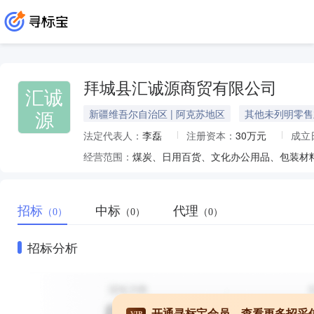
拜城县汇诚源商贸有限公司
汇诚
源
新疆维吾尔自治区 | 阿克苏地区
其他未列明零售
法定代表人：
李磊
注册资本：
30万元
成立
经营范围：
招标
中标
代理
（0）
（0）
（0）
招标分析
开通寻标宝会员，查看更多招采
VIP