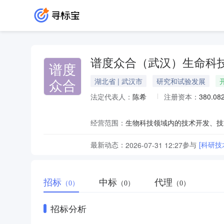
谱度众合（武汉）生命科
谱度
众合
湖北省 | 武汉市
研究和试验发展
法定代表人：
陈希
注册资本：
380.0
经营范围：
最新动态：
参与
[科研技
2026-07-31 12:27
招标
中标
代理
（0）
（0）
（0）
招标分析