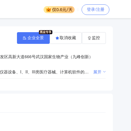
登录/注册
企业全景
取消收藏
监控
发区高新大道666号武汉国家生物产业（九峰创新）
生物科技领域内的技术开发、技术咨询、技术转让；劳务分包；实验室试剂及耗材（不含危险品）、科研仪器设备、I、II、III类医疗器械、计算机软件的批发兼零售；检验检测服务；货物进出口、技术进出口、代理进出口（不含国家禁止或限制进出口的货物或技术）。（依法须经审批的项目，经相关部门审批后方可开展经营活动）
展开