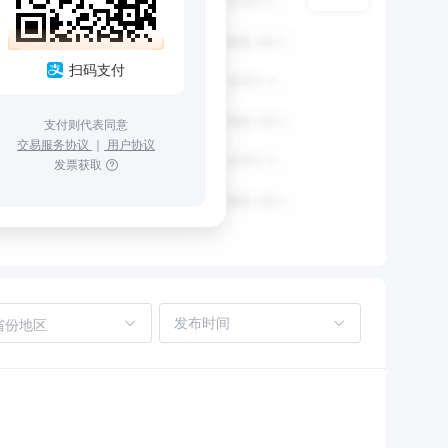
扫码支付
支付则代表同意
交易服务协议
｜
用户协议
发票获取
省份地区