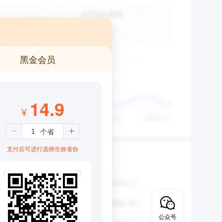
黑金会员
14.9
¥
支付后可进行选择生效省份
公众号