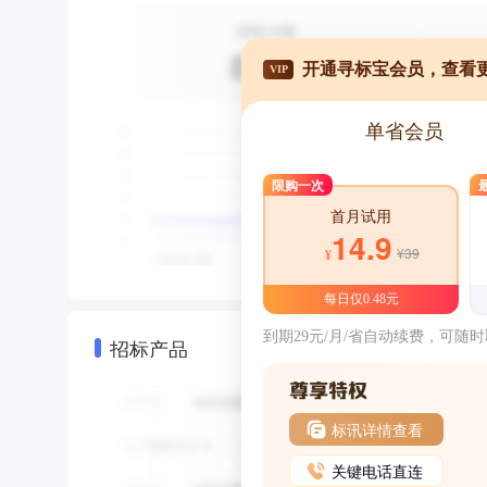
开通寻标宝会员，查看
VIP
单省会员
限购一次
首月试用
14.9
¥39
¥
每日仅0.48元
到期29元/月/省自动续费，可随
招标产品
标讯详情查看
关键电话直连