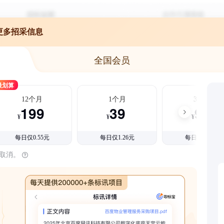
更多招采信息
全国会员
最划算
12个月
1个月
3个月
199
39
99
¥
¥
¥
每日仅0.55元
每日仅1.26元
每日仅1.08元
时取消。