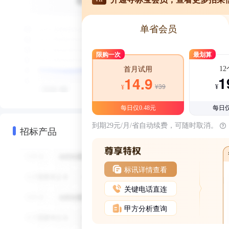
单省会员
限购一次
最划算
1
首月试用
1
14.9
¥39
¥
¥
每日仅0.48元
每日仅
到期29元/月/省自动续费，可随时取消。
招标产品
标讯详情查看
关键电话直连
甲方分析查询