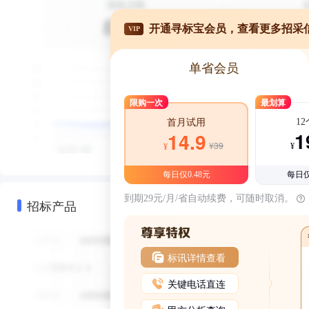
开通寻标宝会员，查看更多招采
VIP
单省会员
限购一次
最划算
1
首月试用
1
14.9
¥39
¥
¥
每日仅0.48元
每日仅
到期29元/月/省自动续费，可随时取消。
招标产品
标讯详情查看
关键电话直连