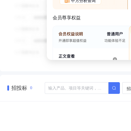
甲方分析查询
会员尊享权益
招投标
招
0