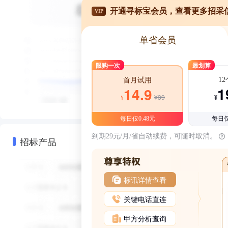
开通寻标宝会员，查看更多招采
VIP
单省会员
限购一次
最划算
1
首月试用
1
14.9
¥39
¥
¥
每日仅0.48元
每日仅
到期29元/月/省自动续费，可随时取消。
招标产品
标讯详情查看
关键电话直连
甲方分析查询