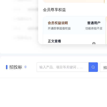
会员尊享权益
招投标
招
0