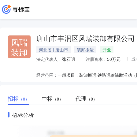
唐山市丰润区凤瑞装卸有限公司
凤瑞
装卸
河北省 | 唐山市
装卸搬运
开业
法定代表人：
张石明
注册资本：
50万元
成
经营范围：
一般项目：装卸搬运;铁路运输辅助活动
招标
中标
代理
（0）
（0）
（0）
招标分析