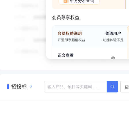
甲方分析查询
会员尊享权益
招投标
招
0