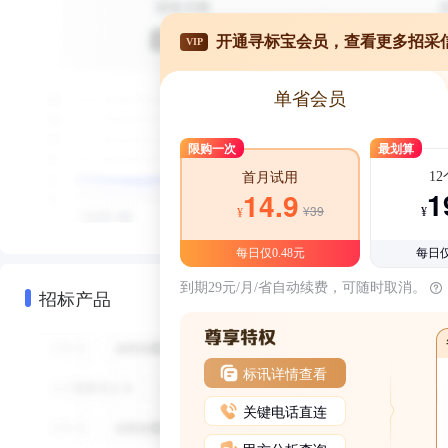
开通寻标宝会员，查看更多招采
VIP
单省会员
限购一次
最划算
1
首月试用
1
14.9
¥39
¥
¥
每日仅0.48元
每日仅
到期29元/月/省自动续费，可随时取消。
招标产品
标讯详情查看
关键电话直连