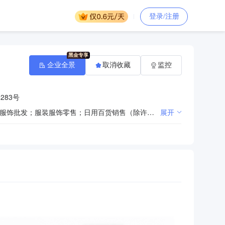
登录/注册
企业全景
取消收藏
监控
83号
一般项目：服装制造；家用纺织制成品制造；家居用品制造；针纺织品销售；服饰制造；绣花加工；服装服饰批发；服装服饰零售；日用百货销售（除许可业务外，可自主依法经营法律法规非禁止或限制的项目）
展开