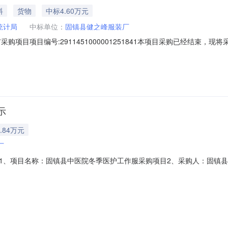
料
货物
中标4.60万元
统计局
中标单位：
固镇县健之峰服装厂
购项目项目编号:2911451000001251841本项目采购已经结束，
11451000001251841项目联系人:ah0323014001采购计划
成交日期:2026年6月17日总成交金额（元）:46000（人民币）成交
示
.84万元
厂
、项目名称：固镇县中医院冬季医护工作服采购项目2、采购人：固镇县中医
日-2022年11月21日6、第一中标候选人固镇县健之峰服装厂（1）投标报价
可在中标公示期内以书面形式向采购人或其委托的招标代理机构提出。异