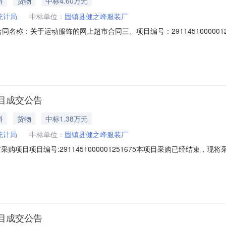
料
货物
中标4.60万元
统计局
中标单位：
固镇县健之峰服装厂
02二、合同名称：关于运动服饰的网上超市合同三、项目编号：2911451000
投资大厦9楼联系方式：6012239供应商（乙方）：固镇县健之峰服
同主体信息1.主要标的信息：主要标的名称：马卡龙防晒服001便携透气数量：5
目成交公告
料
货物
中标1.38万元
统计局
中标单位：
固镇县健之峰服装厂
购项目项目编号:2911451000001251675本项目采购已经结束，
11451000001251675项目联系人:ah0323014001采购计划
成交日期:2026年6月17日总成交金额（元）:13800（人民币）成交
目成交公告