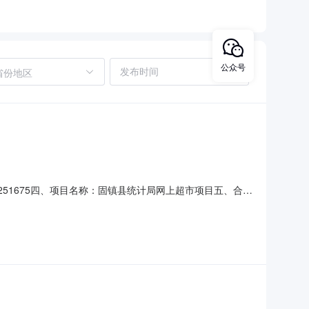
公众号
省份地区
001251675四、项目名称：固镇县统计局网上超市项目五、合同
装厂地址：安徽省蚌埠市固镇县安徽省蚌埠市固镇县城关镇谷
50.00单价（元）：92.00规格型