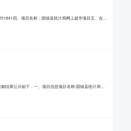
001251841四、项目名称：固镇县统计局网上超市项目五、合同
装厂地址：安徽省蚌埠市固镇县安徽省蚌埠市固镇县城关镇谷
00.00单价（元）：92.00规格型
现将采购结果公示如下：一、项目信息项目名称:固镇县统计局关
信息:二、采购单位信息采购单位名称:固镇县统计局采购单位地址:固
供应商名称、联系地址及成交金额: