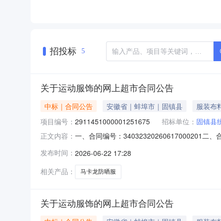
招投标
5
关于运动服饰的网上超市合同公告
中标｜合同公告
安徽省｜蚌埠市｜固镇县
服装布
项目编号：
2911451000001251675
招标单位：
固镇县
一、合同编号：340323202606170002
正文内容：
主体采购人（甲方）：固镇县统计局地址：固镇县
发布时间：
2026-06-22 17:28
阳路283号联系方式：13855261885六、合
相关产品：
马卡龙防晒服
关于运动服饰的网上超市合同公告