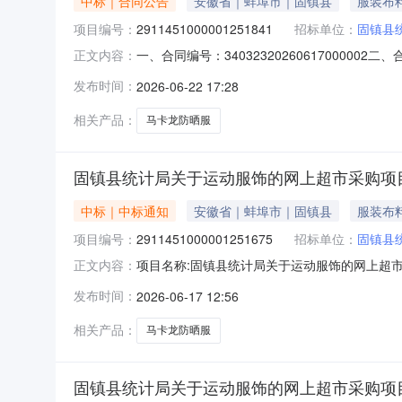
中标｜合同公告
安徽省｜蚌埠市｜固镇县
服装布
项目编号：
2911451000001251841
招标单位：
固镇县
一、合同编号：340323202606170000
正文内容：
主体采购人（甲方）：固镇县统计局地址：固镇县
发布时间：
2026-06-22 17:28
阳路283号联系方式：13855261885六、合
相关产品：
马卡龙防晒服
固镇县统计局关于运动服饰的网上超市采购项
中标｜中标通知
安徽省｜蚌埠市｜固镇县
服装布
项目编号：
2911451000001251675
招标单位：
固镇县
项目名称:固镇县统计局关于运动服饰的网上超市采
正文内容：
于运动服饰的网上超市采购项目采购项目项目编号:29
发布时间：
2026-06-17 12:56
镇县投资大厦9楼三、成交信息交易方式:直接采购
相关产品：
马卡龙防晒服
固镇县统计局关于运动服饰的网上超市采购项