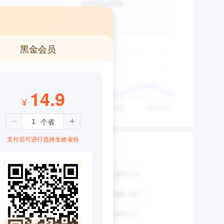
黑金会员
14.9
¥
支付后可进行选择生效省份