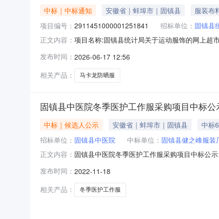
中标｜中标通知
安徽省｜蚌埠市｜固镇县
服装布
项目编号：
2911451000001251841
招标单位：
固镇县
项目名称:固镇县统计局关于运动服饰的网上超市采
正文内容：
于运动服饰的网上超市采购项目采购项目项目编号:29
发布时间：
2026-06-17 12:56
镇县投资大厦9楼三、成交信息交易方式:直接采购
相关产品：
马卡龙防晒服
固镇县中医院冬季医护工作服采购项目中标公
中标｜候选人公示
安徽省｜蚌埠市｜固镇县
中标6
招标单位：
固镇县中医院
中标单位：
固镇县健之峰服装
固镇县中医院冬季医护工作服采购项目中标公示1
正文内容：
18日10：005、公示时间：2022年11月18
发布时间：
2022-11-18
知后20日内供货完毕。各投标单位如有异议，
亲自递交
相关产品：
冬季医护工作服