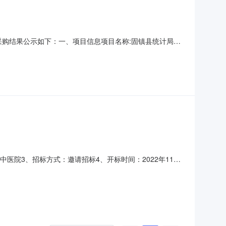
现将采购结果公示如下：一、项目信息项目名称:固镇县统计局关
信息:二、采购单位信息采购单位名称:固镇县统计局采购单位地址:固
供应商名称、联系地址及成交金额:
院3、招标方式：邀请招标4、开标时间：2022年11月
：6.8433万元。（2）供货期：合同签订并接到采购人供货通
议必须是投标单位提出，委托代理人必须是投标被授权人，且