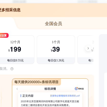
更多招采信息
全国会员
最划算
12个月
1个月
3个月
199
39
99
¥
¥
¥
每日仅0.55元
每日仅1.26元
每日仅1.08元
时取消。