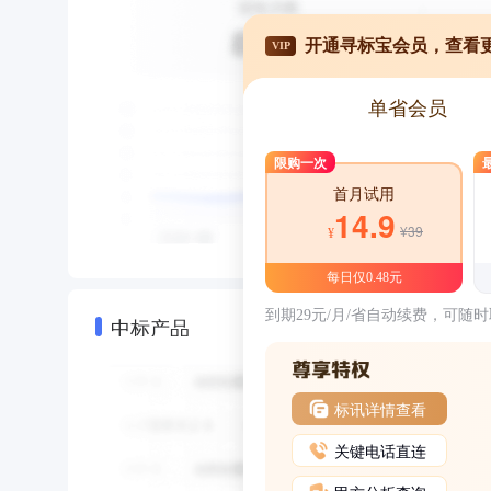
开通寻标宝会员，查看
VIP
单省会员
限购一次
首月试用
14.9
¥39
¥
每日仅0.48元
到期29元/月/省自动续费，可随
中标产品
标讯详情查看
关键电话直连