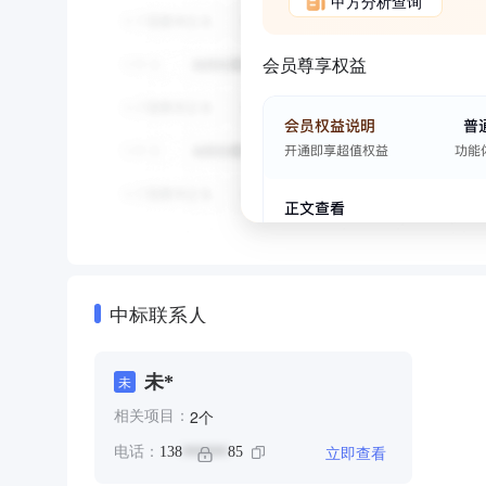
甲方分析查询
会员尊享权益
中标联系人
未*
未
个
2
相关项目：
立即查看
电话：
138
85
******