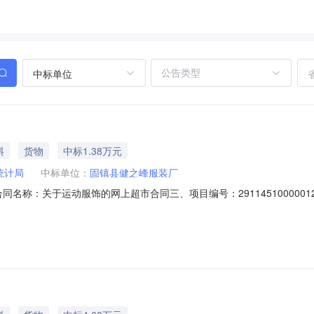
中标单位
料
货物
中标1.38万元
统计局
中标单位：
固镇县健之峰服装厂
01二、合同名称：关于运动服饰的网上超市合同三、项目编号：2911451000
投资大厦9楼联系方式：6012239供应商（乙方）：固镇县健之峰服
同主体信息1.主要标的信息：主要标的名称：马卡龙防晒服001便携透气数量：1