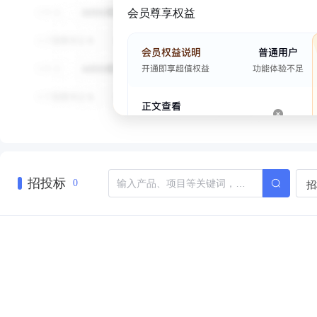
会员尊享权益
招投标
招
0