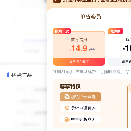
单省会员
限购一次
最划算
1
首月试用
1
14.9
¥39
¥
¥
每日仅0.48元
每日仅
到期29元/月/省自动续费，可随时取消。
招标产品
标讯详情查看
关键电话直连
甲方分析查询