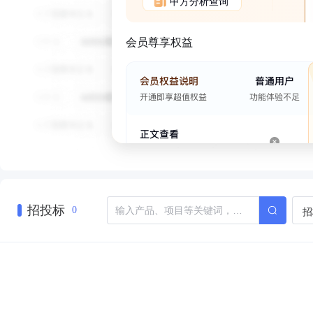
甲方分析查询
会员尊享权益
招投标
招
0