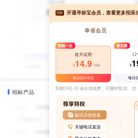
开通寻标宝会员，查看更多招采
VIP
单省会员
限购一次
最划算
1
首月试用
1
14.9
¥39
¥
¥
每日仅0.48元
每日仅
到期29元/月/省自动续费，可随时取消。
招标产品
标讯详情查看
关键电话直连