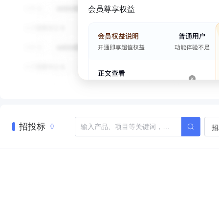
会员尊享权益
招投标
招
0