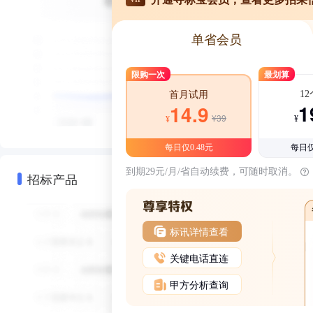
单省会员
限购一次
最划算
1
首月试用
1
14.9
¥39
¥
¥
每日仅0.48元
每日仅
到期29元/月/省自动续费，可随时取消。
招标产品
标讯详情查看
关键电话直连
甲方分析查询