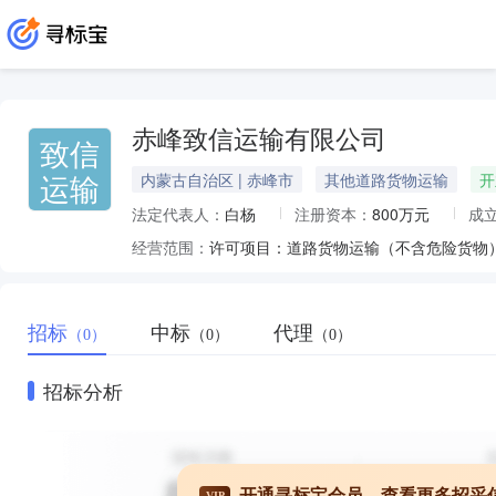
赤峰致信运输有限公司
致信
运输
内蒙古自治区 | 赤峰市
其他道路货物运输
开
法定代表人：
白杨
注册资本：
800万元
成
经营范围：
招标
中标
代理
（0）
（0）
（0）
招标分析
开通寻标宝会员，查看更多招采
VIP