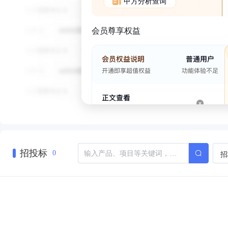
甲方分析查询
会员尊享权益
招投标
招
0