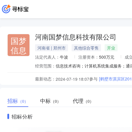
河南国梦信息科技有限公司
国梦
信息
河南省 | 郑州市
其他综合零售
开业
法定代表人：
牛波
注册资本：
500万元
成
经营范围：
最新动态：
参与
[鹤壁市淇滨区20
2024-07-19 18:07
招标
中标
代理
（0）
（0）
（0）
招标分析