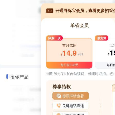
开通寻标宝会员，查看更多招采
VIP
单省会员
限购一次
最划算
1
首月试用
1
14.9
¥39
¥
¥
每日仅0.48元
每日仅
到期29元/月/省自动续费，可随时取消。
招标产品
标讯详情查看
关键电话直连