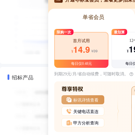
单省会员
限购一次
最划算
1
首月试用
1
14.9
¥39
¥
¥
每日仅0.48元
每日仅
到期29元/月/省自动续费，可随时取消。
招标产品
标讯详情查看
关键电话直连
甲方分析查询