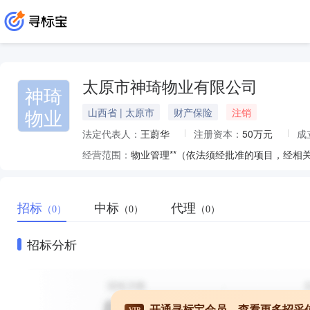
太原市神琦物业有限公司
神琦
物业
山西省 | 太原市
财产保险
注销
法定代表人：
王蔚华
注册资本：
50万元
成
经营范围：
物业管理**（依法须经批准的项目，经相
招标
中标
代理
（0）
（0）
（0）
招标分析
开通寻标宝会员，查看更多招采
VIP