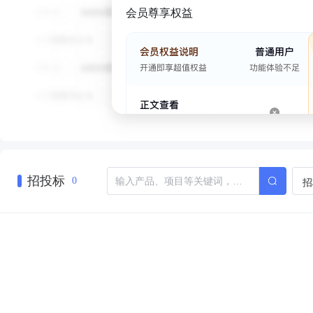
会员尊享权益
招投标
招
0