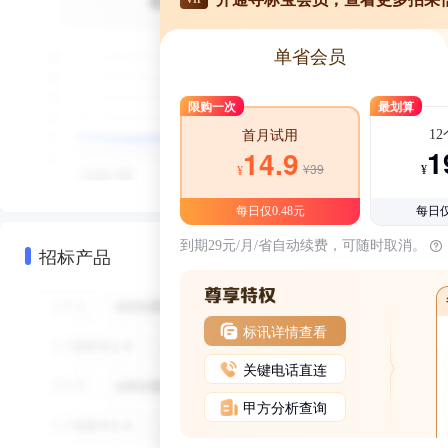
单省会员
限购一次
最划算
1
首月试用
1
14.9
¥39
¥
¥
每日仅0.48元
每日仅
到期29元/月/省自动续费，可随时取消。
招标产品
标讯详情查看
关键电话直连
甲方分析查询