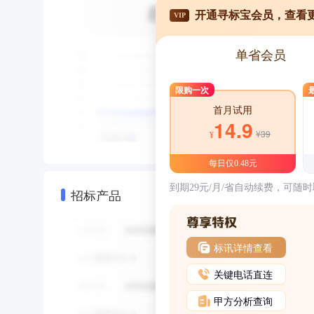
开通寻标宝会员，查看
VIP
单省会员
限购一次
首月试用
14.9
¥39
¥
每日仅0.48元
到期29元/月/省自动续费，可随
招标产品
标讯详情查看
关键电话直连
甲方分析查询