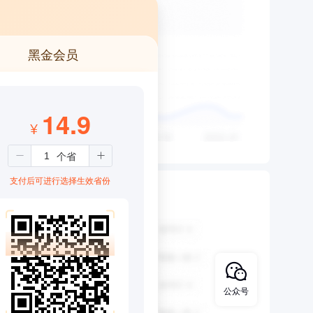
黑金会员
14.9
¥
支付后可进行选择生效省份
公众号