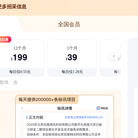
更多招采信息
全国会员
最划算
12个月
1个月
3个月
199
39
99
¥
¥
¥
每日仅0.55元
每日仅1.26元
每日仅1.08元
时取消。