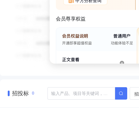
甲方分析查询
会员尊享权益
招投标
招
0