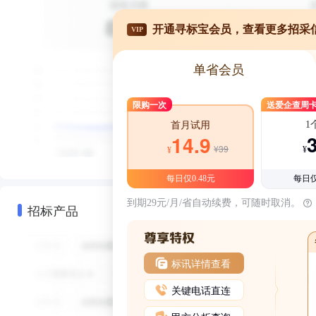
开通寻标宝会员，查看更多招采
VIP
单省会员
限购一次
送爱企查周
1
首月试用
14.9
¥39
¥
¥
每日仅0.48元
每日仅
到期29元/月/省自动续费，可随时取消。
招标产品
标讯详情查看
关键电话直连