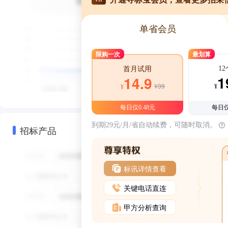
单省会员
限购一次
最划算
1
首月试用
1
14.9
¥39
¥
¥
每日仅0.48元
每日仅
到期29元/月/省自动续费，可随时取消。
招标产品
标讯详情查看
关键电话直连
甲方分析查询