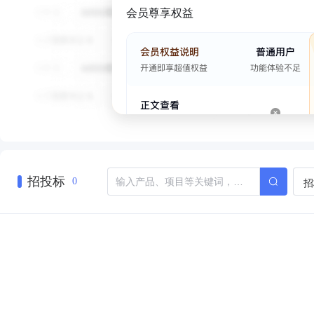
会员尊享权益
招投标
招
0