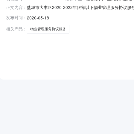
盐城市大丰区2020-2022年限额以下物业管理服务
正文内容：
中心地址：盐城市大丰区丰华路与飞达路交叉西150米联系电话
发布时间：
2020-05-18
高新区五一路五号希望小镇1#楼联系电话：0515-8383
相关产品：
物业管理服务协议服务