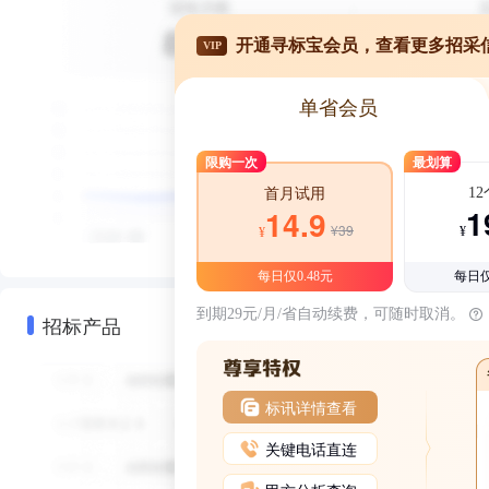
开通寻标宝会员，查看更多招采
VIP
单省会员
限购一次
最划算
1
首月试用
1
14.9
¥39
¥
¥
每日仅0.48元
每日仅
到期29元/月/省自动续费，可随时取消。
招标产品
标讯详情查看
关键电话直连