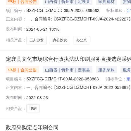
中标｜合同公告
山西省｜忻州市｜定襄县
家具建材
货物
项目编号：
SXZFCG-DZMCDD-09JA-2024-369562
招标单位：
定
一、合同编号:【SXZFCG-DZMCHT-09JA-2024
正文内容：
09JA-2024-369562】四、项目名称:【定襄县
发布时间：
2024-05-21 13:18
西省忻州市定襄县县委大院10号楼三楼联系人：张磊供应
相关产品：
三人沙发
办公沙发
办公桌
定襄县文化市场综合行政执法队印刷服务直接选定采
中标｜合同公告
山西省｜忻州市｜定襄县
服务采购
服务
项目编号：
SXZFCG-DZMCHT-09JA-2022-053883
招标单位：
定
一、合同编号:【SXZFCG-DZMCHT-09JA-2022-
正文内容：
2022-019095】四、项目名称:【定襄县文化市场
发布时间：
2022-08-23
场综合行政执法队供应商（乙方）：【定襄县明永广告服务
相关产品：
印刷
政府采购定点印刷合同