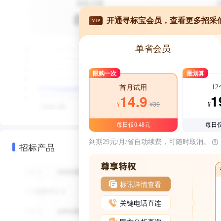
开通寻标宝会员，查看更多招采
VIP
单省会员
限购一次
最划算
1
首月试用
1
14.9
¥39
¥
¥
每日仅0.48元
每日仅
到期29元/月/省自动续费，可随时取消。
招标产品
标讯详情查看
关键电话直连