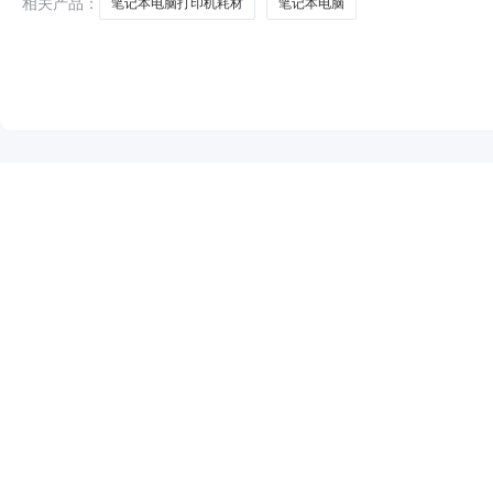
相关产品：
笔记本电脑打印机耗材
笔记本电脑
NEW
HOT
5折起
暂时没有搜索结果…