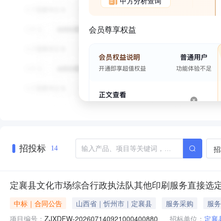
甲方分析查询
会员尊享权益
招投标
招
14
定襄县文化市场综合行政执法队其他印刷服务直接选
中标｜合同公告
山西省｜忻州市｜定襄县
服务采购
服务
项目编号：
ZJXDFW-202607140921000400880
招标单位：
定襄