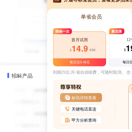
单省会员
限购一次
最划算
1
首月试用
1
14.9
¥39
¥
¥
每日仅0.48元
每日仅
到期29元/月/省自动续费，可随时取消。
招标产品
标讯详情查看
关键电话直连
甲方分析查询