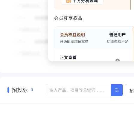
甲方分析查询
会员尊享权益
招投标
招
0