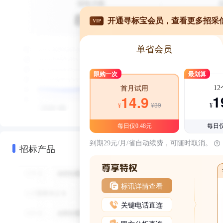
开通寻标宝会员，查看更多招采
VIP
单省会员
限购一次
最划算
1
首月试用
1
14.9
¥39
¥
¥
每日仅0.48元
每日仅
到期29元/月/省自动续费，可随时取消。
招标产品
标讯详情查看
关键电话直连