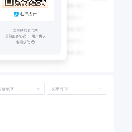
扫码支付
支付则代表同意
交易服务协议
｜
用户协议
发票获取
省份地区