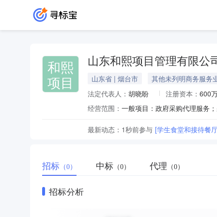
山东和熙项目管理有限公
和熙
项目
山东省 | 烟台市
其他未列明商务服务
法定代表人：
胡晓盼
注册资本：
600
经营范围：
最新动态：
1秒前
参与
[学生食堂和接待餐
招标
中标
代理
（0）
（0）
（0）
招标分析