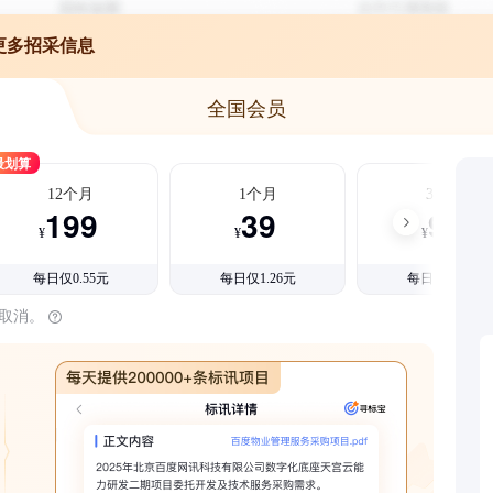
更多招采信息
全国会员
最划算
12个月
1个月
3个月
199
39
99
¥
¥
¥
每日仅0.55元
每日仅1.26元
每日仅1.08元
时取消。