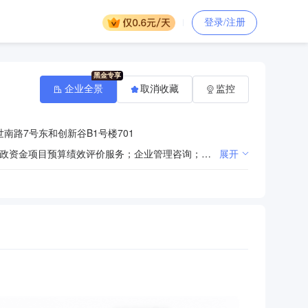
登录/注册
企业全景
取消收藏
监控
南路7号东和创新谷B1号楼701
一般项目：政府采购代理服务；采购代理服务；招投标代理服务；工程管理服务；工程造价咨询业务；财政资金项目预算绩效评价服务；企业管理咨询；软件开发；信息咨询服务（不含许可类信息咨询服务）；社会稳定风险评估；社会经济咨询服务；工程技术服务（规划管理、勘察、设计、监理除外）。（除依法须经批准的项目外，凭营业执照依法自主开展经营活动）
展开