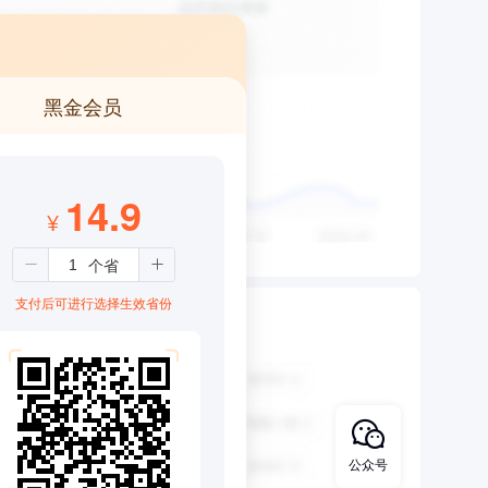
黑金会员
14.9
¥
支付后可进行选择生效省份
公众号