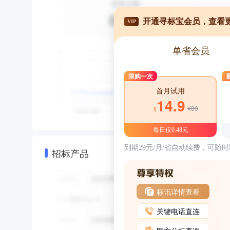
开通寻标宝会员，查看
VIP
单省会员
限购一次
首月试用
14.9
¥39
¥
每日仅0.48元
到期29元/月/省自动续费，可随
招标产品
标讯详情查看
关键电话直连