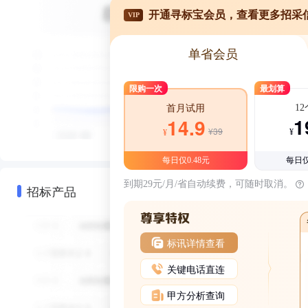
开通寻标宝会员，查看更多招采
VIP
单省会员
限购一次
最划算
1
首月试用
1
14.9
¥39
¥
¥
每日仅0.48元
每日仅
到期29元/月/省自动续费，可随时取消。
招标产品
标讯详情查看
关键电话直连
甲方分析查询