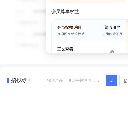
会员尊享权益
招投标
招
0