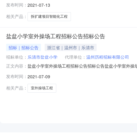
盆小学拆扩建项目智能化工程三、中标（成交）信息1.中标
发布时间：
2021-07-13
省乐清市乐成街道宁康东路28号8楼A室2.废标结果:序号
相关产品：
拆扩建项目智能化工程
盐盆小学室外操场工程招标公告招标公告
招标｜招标公告
浙江省｜温州市｜乐清市
招标单位：
乐清市盐盆小学
代理单位：
温州历程招标有限公司
盐盆小学室外操场工程招标公告招标公告盐盆小学室外操
正文内容：
筹，项目出资比例为100%，招标人为乐清市盐盆小学。项
发布时间：
2021-07-09
元，具体以施工图纸、工程量清单(发包价)和有关说明为
（3）工期要求：30日历天3、招
相关产品：
室外操场工程
NEW
HOT
5折起