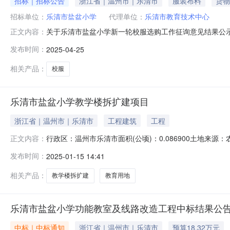
招标｜招标公告
浙江省｜温州市｜乐清市
服装布料
货物
招标单位：
乐清市盐盆小学
代理单位：
乐清市教育技术中心
关于乐清市盐盆小学新一轮校服选购工作征询意见结果公
正文内容：
规[2024]57号)、《温州市中小学生校服选用采购工作实
发布时间：
2025-04-25
购校服的学校委托乐清市教育技术中心进行统一招标采购
1579名学生，1454
相关产品：
校服
乐清市盐盆小学教学楼拆扩建项目
浙江省｜温州市｜乐清市
工程建筑
工程
行政区：温州市乐清市面积(公顷)：0.086900土地来源：农转
正文内容：
工时间：2023-06-02土地级别：十级成交价格(万元)：16
发布时间：
2025-01-15 14:41
相关产品：
教学楼拆扩建
教育用地
乐清市盐盆小学功能教室及线路改造工程中标结果公
中标｜中标通知
浙江省｜温州市｜乐清市
预算18.32万元