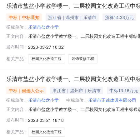
乐清市盐盆小学教学楼一、二层校园文化改造工程中
中标｜中标通知
浙江省｜温州市｜乐清市
预算14.33万元
招标单位：
乐清市盐盆小学
乐清市盐盆小学教学楼一、二层校园文化改造工程中标结
正文内容：
进行评审、择优推荐中标候选人和公示的基础上，现已定
发布时间：
2023-03-27 10:32
称乐清市盐盆小学教学楼一、二层校园文化改造工程建设规
内签订工程项目承包合同工程承包内容施工图纸
相关产品：
校园文化改造工程
装饰装修工程
乐清市盐盆小学教学楼一、二层校园文化改造工程中
中标｜候选人公示
浙江省｜温州市｜乐清市
中标13.16万元
招标单位：
乐清市盐盆小学
中标单位：
乐清市正诚建设有限公司
乐清市盐盆小学教学楼一、二层校园文化改造工程中标候
正文内容：
有限公司进行招标代理，于2023年3月21日在浙江维正
发布时间：
2023-03-21 18:18
作日。投标人和其他利害关系人对评标结果有异议的，应
的，可以按规定向有关行政监督部门投
相关产品：
校园文化改造工程