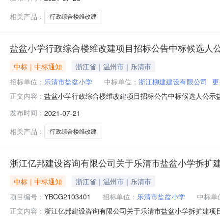
结果与招标单位签订工程项目承包合同。招标人名称乐清
学行政综合楼维改建项目。本次项目建安费概
相关产品：
行政综合楼维改建
盐盆小学行政综合楼维改建项目招标公告中标候选人
中标｜中标通知
浙江省｜温州市｜乐清市
招标单位：
乐清市盐盆小学
中标单位：
浙江柳建建设有限公司
更
盐盆小学行政综合楼维改建项目招标公告中标候选人公示
正文内容：
人为乐清市盐盆小学，委托温州历程招标有限公司进行招标
发布时间：
2021-07-21
定，予以公示，公示期限自2021年07月21日始三个
害关系人认为招标投标活动不符合法律、
相关产品：
行政综合楼维改建
浙江亿邦建设咨询有限公司关于乐清市盐盆小学拆扩建
中标｜中标通知
浙江省｜温州市｜乐清市
项目编号：
YBCG2103401
招标单位：
乐清市盐盆小学
中标单
浙江亿邦建设咨询有限公司关于乐清市盐盆小学拆扩建项目智能化
正文内容：