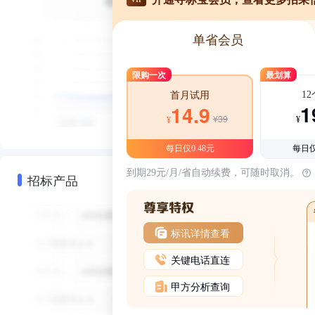
单省会员
限购一次
最划算
1
首月试用
1
14.9
¥39
¥
¥
每日仅0.48元
每日仅
到期29元/月/省自动续费，可随时取消。
招标产品
标讯详情查看
关键电话直连
甲方分析查询