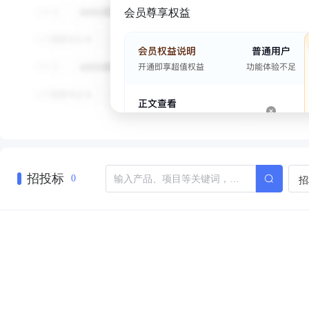
会员尊享权益
招投标
招
0