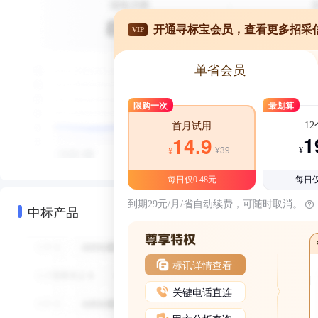
开通寻标宝会员，查看更多招采
VIP
单省会员
限购一次
最划算
1
首月试用
1
14.9
¥39
¥
¥
每日仅0.48元
每日仅
到期29元/月/省自动续费，可随时取消。
中标产品
标讯详情查看
关键电话直连