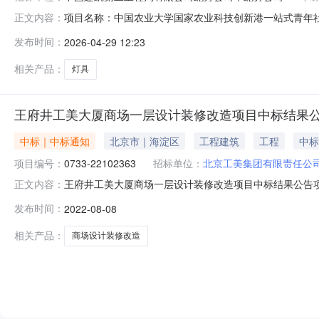
项目名称：中国农业大学国家农业科技创新港一站式青年
正文内容：
中标详情：中标单位名称：北京纳亚时代建筑装饰工程有
发布时间：
2026-04-29 12:23
相关产品：
灯具
王府井工美大厦商场一层设计装修改造项目中标结果
中标｜中标通知
北京市｜海淀区
工程建筑
工程
中标
项目编号：
0733-22102363
招标单位：
北京工美集团有限责任公
王府井工美大厦商场一层设计装修改造项目中标结果公告项目
正文内容：
代理机构：中信国际招标有限公司公告期限：自本公告发
发布时间：
2022-08-08
2,676,207.10元凡对本次公告内容提出询问，请按以下
真：010-68
相关产品：
商场设计装修改造