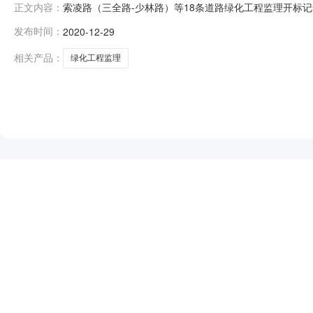
索凌路（三全路-少林路）等18条道路绿化工程监理开标记录开标时
正文内容：
2020-12-2910:00开标记录内容投标人名称:河南晟豫
发布时间：
2020-12-29
工程管理有限公司;项目负责人:;报价:元/%;工期:日历天;
相关产品：
绿化工程监理
NEW
HOT
5折起
暂时没有搜索结果…