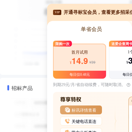
开通寻标宝会员，查看更多招采
VIP
单省会员
限购一次
送爱企查周
1
首月试用
14.9
¥39
¥
¥
每日仅0.48元
每日仅
到期29元/月/省自动续费，可随时取消。
招标产品
标讯详情查看
关键电话直连