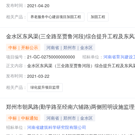
四开标室开标时间2021-04-2010:00开标记录内容投标
发布时间：
2021-04-20
人名称:郑州市瑞杰结构加固工程有限公司;项目负责人:;报价:
相关产品：
养老服务中心建设项目加固工程
加固工程
金水区东风渠(三全路至贾鲁河段)综合提升工程及东风
中标｜开标公示
河南省｜郑州市｜金水区
项目编号：
21-GC-02750000000000
招标单位：
河南省育兴建设
金水区东风渠（三全路至贾鲁河段）综合提升工程及东风渠（三
正文内容：
02750000000000开标参与人开标地点A区第一开标室开标
发布时间：
2021-03-22
量要求:;保证金金额:元,投标文件递交时间:,投标人名称:河
相关产品：
绿化提升项目监理
郑州市朝凤路(勤学路至经南六辅路)两侧照明设施监
中标｜中标通知
河南省｜郑州市｜金水区
招标单位：
河南省建筑科学研究院有限公司