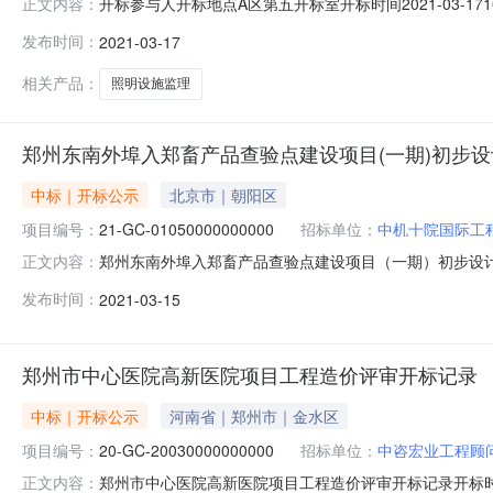
开标参与人开标地点A区第五开标室开标时间2021-03-17
正文内容：
元,投标文件递交时间:,投标人名称:河南海纳建设管理有限公
发布时间：
2021-03-17
司;项目负责人:;报价:元/%;工期:日历天;质量要求:;保
相关产品：
照明设施监理
郑州东南外埠入郑畜产品查验点建设项目(一期)初步
中标｜开标公示
北京市｜朝阳区
项目编号：
21-GC-01050000000000
招标单位：
中机十院国际工
郑州东南外埠入郑畜产品查验点建设项目（一期）初步设计、施工图
正文内容：
区第二十开标室开标时间2021-03-1510:00开标记录内
发布时间：
2021-03-15
标人名称:中赟国际工程有限公司;项目负责人:;报价:元/%;
郑州市中心医院高新医院项目工程造价评审开标记录
中标｜开标公示
河南省｜郑州市｜金水区
项目编号：
20-GC-20030000000000
招标单位：
中咨宏业工程顾
郑州市中心医院高新医院项目工程造价评审开标记录开标时间：2021
正文内容：