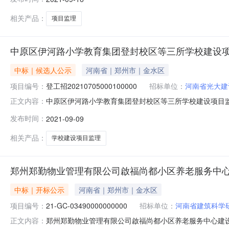
人:;报价:元/%;工期:日历天;质量要求:;保证金金额:元,
相关产品：
项目监理
中原区伊河路小学教育集团登封校区等三所学校建设
中标｜候选人公示
河南省｜郑州市｜金水区
项目编号：
登工招20210705000100000
招标单位：
河南省光大建
中原区伊河路小学教育集团登封校区等三所学校建设项目监理中标候选
正文内容：
时间：2021年9月9日公示结束时间：2021年9月1
发布时间：
2021-09-09
标委员会按照招标文件规定的评标办法（具体评分标准详
相关产品：
学校建设项目监理
郑州郑勤物业管理有限公司啟福尚都小区养老服务中
中标｜开标公示
河南省｜郑州市｜金水区
项目编号：
21-GC-03490000000000
招标单位：
河南省建筑科学
郑州郑勤物业管理有限公司啟福尚都小区养老服务中心建设项目加固
正文内容：