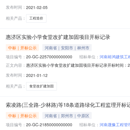
0510:00开标记录内容投标人名称:中咨宏业工程顾问有限公
发布时间：
2021-02-05
限公司;项目负责人:;报价:元/%;工期:日历天;质量要求:
相关产品：
工程造价
惠济区实验小学食堂改扩建加固项目开标记录
中标｜开标公示
河南省｜安阳市｜林州市
项目编号：
20-GC-22570000000000
招标单位：
河南裕鸿建筑工
惠济区实验小学食堂改扩建加固项目开标记录开标时间：2021-01
正文内容：
1210:00开标记录内容投标人名称:河南裕鸿建筑工程有限公
发布时间：
2021-01-12
司;项目负责人:;报价:元/%;工期:日历天;质量要求:;保
相关产品：
食堂改扩建加固
索凌路(三全路-少林路)等18条道路绿化工程监理开标
中标｜开标公示
河南省｜郑州市｜中原区
项目编号：
20-GC-21850000000000
招标单位：
河南晟豫工程管