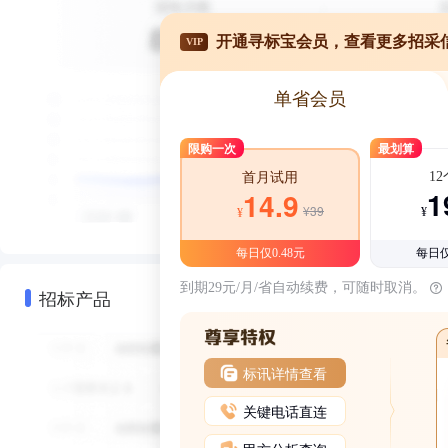
开通寻标宝会员，查看更多招采
VIP
单省会员
限购一次
最划算
1
首月试用
1
14.9
¥39
¥
¥
每日仅0.48元
每日仅
到期29元/月/省自动续费，可随时取消。
招标产品
标讯详情查看
关键电话直连