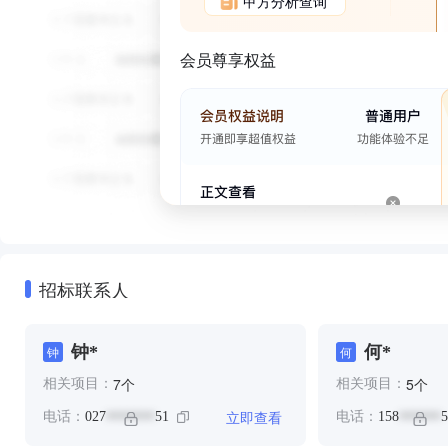
甲方分析查询
会员尊享权益
招标联系人
钟*
何*
钟
何
个
个
7
5
相关项目：
相关项目：
立即查看
电话：
027
51
电话：
158
5
*******
******