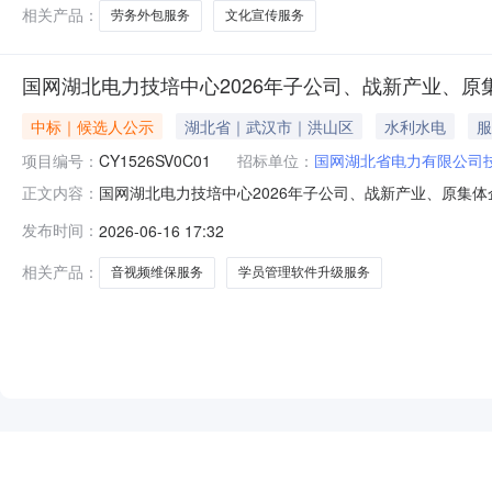
相关产品：
劳务外包服务
文化宣传服务
国网湖北电力技培中心2026年子公司、战新产业、
中标｜候选人公示
湖北省｜武汉市｜洪山区
水利水电
服
项目编号：
CY1526SV0C01
招标单位：
国网湖北省电力有限公司
国网湖北电力技培中心2026年子公司、战新产业、原集
正文内容：
一次服务授权批次谈判采购推荐的成交候选人公示（采购编号：C
发布时间：
2026-06-16 17:32
司招标人：国网湖北省电力有限公司技术培训中心（武汉
相关产品：
音视频维保服务
学员管理软件升级服务
NEW
HOT
5折起