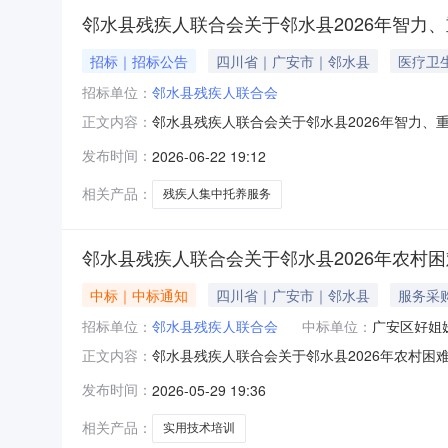
邻水县残疾人联合会关于邻水县2026年智力
招标｜招标公告
四川省｜广安市｜邻水县
医疗卫
招标单位：
邻水县残疾人联合会
邻水县残疾人联合会关于邻水县2026年智力、
正文内容：
目竞争性磋商邀请公告邻水县残疾人联合会对邻
发布时间：
2026-06-22 19:12
项目的磋商。一、采购项目基本情况1、采购项
额：财政资金，预算最高限价1080
相关产品：
残疾人集中托养服务
邻水县残疾人联合会关于邻水县2026年农村
中标｜中标通知
四川省｜广安市｜邻水县
服务采
招标单位：
邻水县残疾人联合会
中标单位：
广安区好姐
邻水县残疾人联合会关于邻水县2026年农村困
正文内容：
（成交）公示一、项目名称邻水县2026年农
发布时间：
2026-05-29 19:36
广安市广安区中桥街道凌云东路578号5幢407
人实用技术培训其他详
相关产品：
实用技术培训