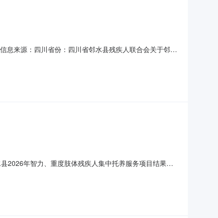
:56信息来源：四川省份：四川省邻水县残疾人联合会关于邻水
中托养服务项目。二、结果情况：因相关政策调整，取消本次
址：邻水县鼎屏镇乌龟碑街278号联系方式：0826-
县2026年智力、重度肢体残疾人集中托养服务项目结果的
次项目采购任务。三、其他补充事宜：无。四、凡对本次公告
861邻水县残疾人联合会2026年7月3日附件下载：挂网竞