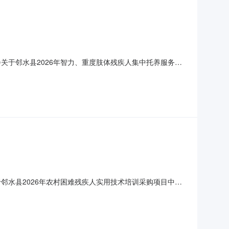
关于邻水县2026年智力、重度肢体残疾人集中托养服务项
采购方式进行采购，特邀请符合本次采购要求的供应商参加本
采购人：邻水县残疾人联合会。二、资金情况资金来源及金
邻水县2026年农村困难残疾人实用技术培训采购项目中标
广安区好姐妹职业技能培训学校有限公司供应商地址：四川省
。三、主要标的信息服务类名称：邻水县2026年农村困难残疾