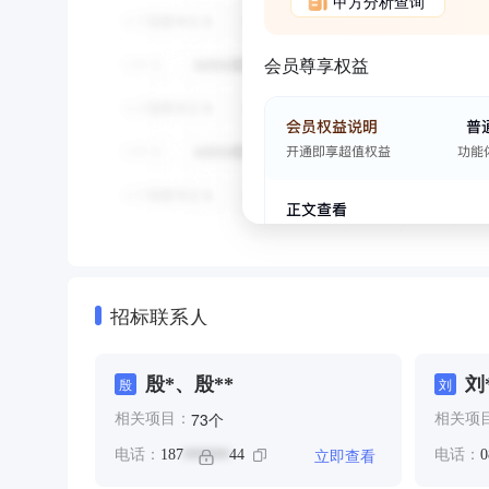
甲方分析查询
会员尊享权益
招标联系人
殷*、殷**
刘
殷
刘
个
73
相关项目：
相关项
立即查看
电话：
187
44
电话：
0
******