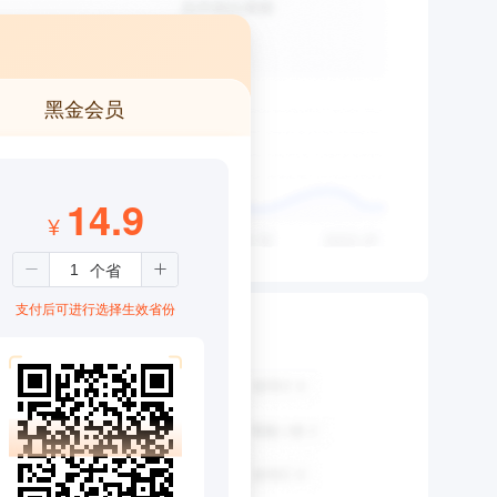
黑金会员
14.9
¥
支付后可进行选择生效省份