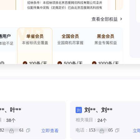
查看全部权益
**、叶**
刘**、刘**
刘
个
个
38
24
目：
相关项目：
立即查看
立
82
61
电话：
153
05
*******
******