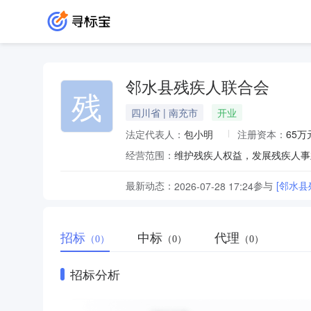
邻水县残疾人联合会
残
四川省 | 南充市
开业
法定代表人：
包小明
注册资本：
65万
经营范围：
维护残疾人权益，发展残疾人事
最新动态：
参与
[邻水县
2026-07-28 17:24
招标
中标
代理
（0）
（0）
（0）
招标分析