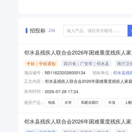
招投标
234
邻水县残疾人联合会2026年困难重度残疾人家
中标｜中标通知
四川省｜广安市｜邻水县
医疗卫
项目编号：
N5116232026000134
招标单位：
邻水县残
邻水县残疾人联合会2026年困难重度残疾人家庭无
正文内容：
三、采购结果采购包1:供应商名称供应商地址中标
发布时间：
2026-07-28 17:24
1(合同包一):货物类（成都东康医疗器械有限公司
相关产品：
电线
水管
风暖浴霸灯
吊顶
上翻
邻水县残疾人联合会2026年困难重度残疾人家