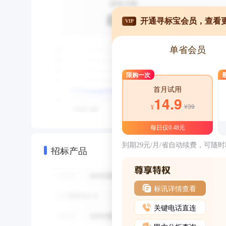
开通寻标宝会员，查看
VIP
单省会员
限购一次
首月试用
14.9
¥39
¥
每日仅0.48元
到期29元/月/省自动续费，可随
招标产品
标讯详情查看
关键电话直连