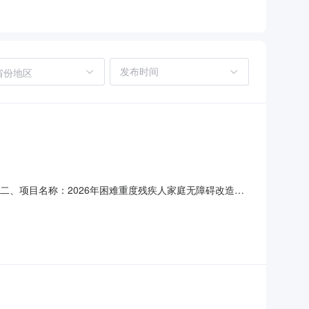
省份地区
34二、项目名称：2026年困难重度残疾人家庭无障碍改造
.00元合计（总价）：356855元四、主要标的信息合同包
99A02061999其他照明设备风暖浴霸灯知心