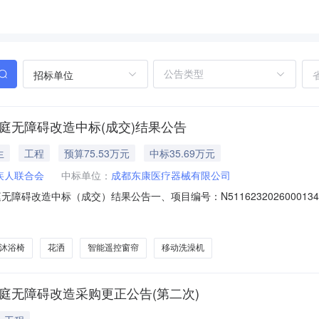
招标单位
庭无障碍改造中标(成交)结果公告
生
工程
预算75.53万元
中标35.69万元
疾人联合会
中标单位：
成都东康医疗器械有限公司
障碍改造中标（成交）结果公告一、项目编号：N51162320260001
（成交）金额评审价格成都东康医疗器械有限公司成都市新都区356,855
）品目编号品目名称采购标的品牌规格型号数量（单位）单价(元)A020619
沐浴椅
花洒
智能遥控窗帘
移动洗澡机
庭无障碍改造采购更正公告(第二次)