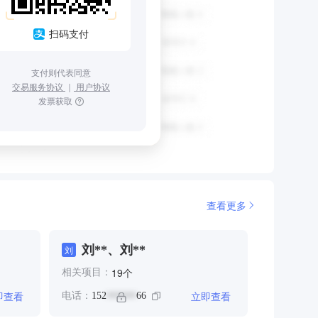
扫码支付
支付则代表同意
交易服务协议
｜
用户协议
发票获取
查看更多
刘**、刘**
刘
个
19
相关项目：
即查看
立即查看
电话：
152
66
******