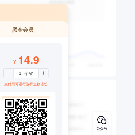
黑金会员
14.9
¥
支付后可进行选择生效省份
公众号