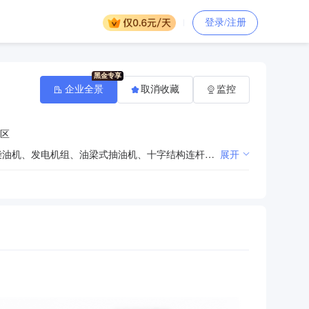
登录/注册
企业全景
取消收藏
监控
区
修井、测试、油建（平井场.推土路）石油机械设备、机电设备、离心泵、螺杆泵、电动机、内燃焊机、柴油机、发电机组、油梁式抽油机、十字结构连杆、变压器、变频器、高低压电气设备、防爆电气、配电柜、开关柜、维护、修理、安装及技术开发、石油工具、石油罐具、油管、油杆、井下工具设备加工、维护、修理、水源井清洗维修作业及油田技术服务、机电设备、机械设备、泵类配件批发销售；市政公用工程、水电及配电设备安装工程、送变电安装工程、园林绿化工程（依法须经批准的项目，经相关部门批准后方可开展经营活动）。
展开