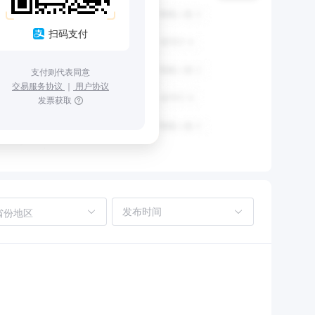
扫码支付
支付则代表同意
交易服务协议
｜
用户协议
发票获取
省份地区