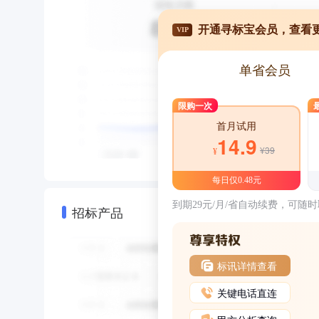
开通寻标宝会员，查看
VIP
单省会员
限购一次
首月试用
14.9
¥39
¥
每日仅0.48元
到期29元/月/省自动续费，可随
招标产品
标讯详情查看
关键电话直连