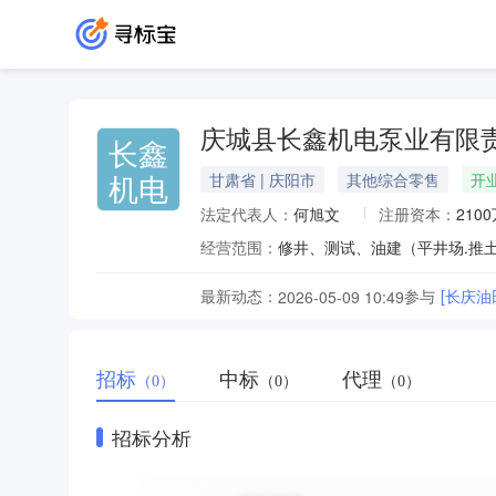
庆城县长鑫机电泵业有限
长鑫
机电
甘肃省 | 庆阳市
其他综合零售
开
法定代表人：
何旭文
注册资本：
210
经营范围：
最新动态：
参与
[长庆油
2026-05-09 10:49
招标
中标
代理
（0）
（0）
（0）
招标分析