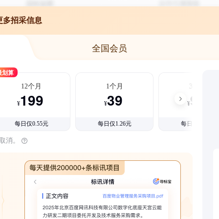
更多招采信息
全国会员
最划算
12个月
1个月
3个月
199
39
99
¥
¥
¥
每日仅0.55元
每日仅1.26元
每日仅1.08元
时取消。