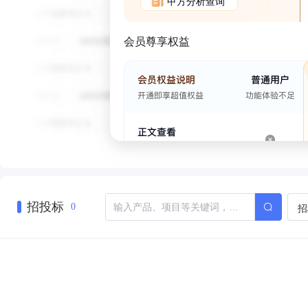
甲方分析查询
会员尊享权益
招投标
招
0