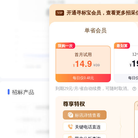
开通寻标宝会员，查看更多招采
VIP
单省会员
限购一次
最划算
1
首月试用
1
14.9
¥39
¥
¥
每日仅0.48元
每日仅
到期29元/月/省自动续费，可随时取消。
招标产品
标讯详情查看
关键电话直连