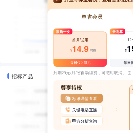
单省会员
限购一次
最划算
1
首月试用
1
14.9
¥39
¥
¥
每日仅0.48元
每日仅
到期29元/月/省自动续费，可随时取消。
招标产品
标讯详情查看
关键电话直连
甲方分析查询