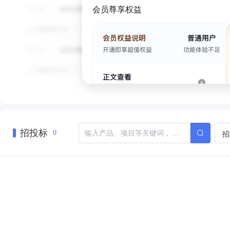
会员尊享权益
招投标
招
0