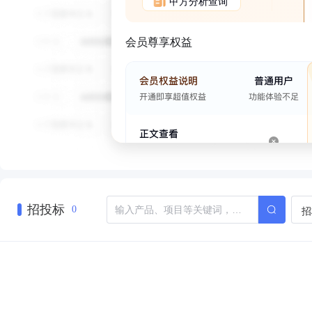
甲方分析查询
会员尊享权益
招投标
招
0