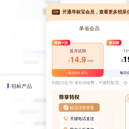
开通寻标宝会员，查看更多招采
VIP
单省会员
限购一次
最划算
1
首月试用
1
14.9
¥39
¥
¥
每日仅0.48元
每日仅
到期29元/月/省自动续费，可随时取消。
招标产品
标讯详情查看
关键电话直连