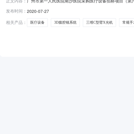
广州市第一人民医院南沙医院采购医疗设备招标项目（第六批）（
正文内容：
2717:02:05采购项目编号：440100-202006-100833-
发布时间：
2020-07-27
额：8,964,800.00元代理机构：国义招标股份有限
相关产品：
医疗设备
3D腹腔镜系统
三维C型臂X光机
常规手