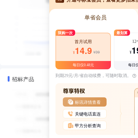
单省会员
限购一次
最划算
1
首月试用
1
14.9
¥39
¥
¥
每日仅0.48元
每日仅
到期29元/月/省自动续费，可随时取消。
招标产品
标讯详情查看
关键电话直连
甲方分析查询