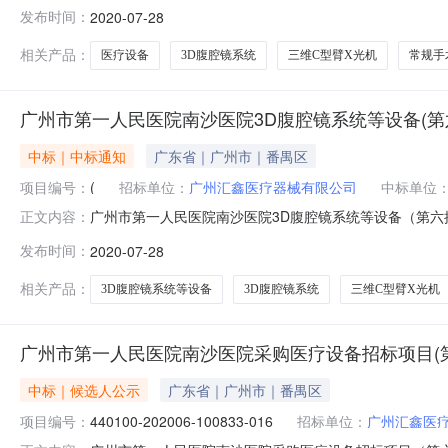
公告主要内容为：广东广州广州市第一人民医院南沙医院采购医
发布时间：
2020-07-28
公告类型：中标公告。一、项目编号（或招标编号、政府采购计划编号、
相关产品：
医疗设备
3D腹腔镜系统
三维C型臂X光机
常规手
广州市第一人民医院南沙医院3D腹腔镜系统等设备(第
中标｜中标通知
广东省｜广州市｜番禺区
项目编号：
(
招标单位：
广州汇鑫医疗器械有限公司
中标单位
广州市第一人民医院南沙医院3D腹腔镜系统等设备（第六批
正文内容：
202006-100833-0166,440100-202006-100
发布时间：
2020-07-28
和腔镜手术器械三、中标（成交）信息1：供应商名称江西
相关产品：
3D腹腔镜系统等设备
3D腹腔镜系统
三维C型臂X光机
广州市第一人民医院南沙医院采购医疗设备招标项目(第六批)(
中标｜候选人公示
广东省｜广州市｜番禺区
项目编号：
440100-202006-100833-016
招标单位：
广州汇鑫医