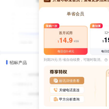
单省会员
限购一次
最划算
1
首月试用
1
14.9
¥39
¥
¥
每日仅0.48元
每日仅
到期29元/月/省自动续费，可随时取消。
招标产品
标讯详情查看
关键电话直连
甲方分析查询