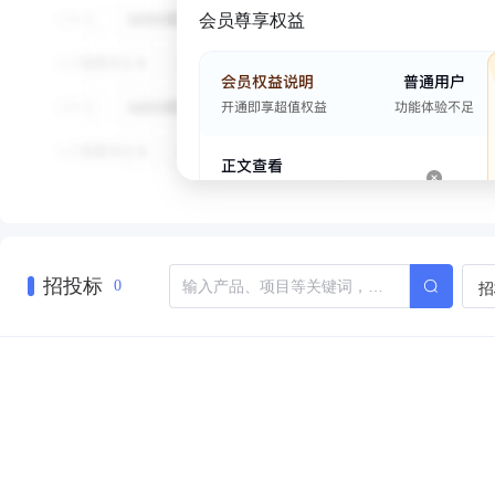
会员尊享权益
招投标
招
0