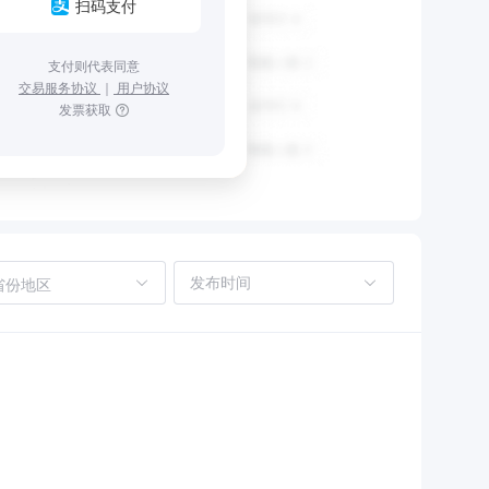
扫码支付
支付则代表同意
交易服务协议
｜
用户协议
发票获取
省份地区