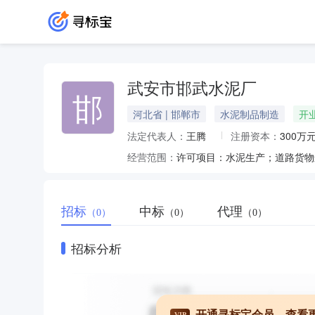
武安市邯武水泥厂
邯
河北省 | 邯郸市
水泥制品制造
开
法定代表人：
王腾
注册资本：
300万
经营范围：
招标
中标
代理
（0）
（0）
（0）
招标分析
开通寻标宝会员，查看
VIP