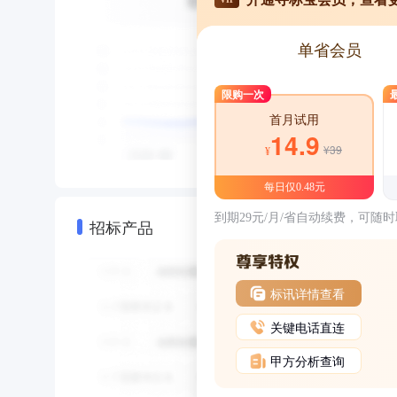
单省会员
限购一次
首月试用
14.9
¥39
¥
每日仅0.48元
到期29元/月/省自动续费，可随
招标产品
标讯详情查看
关键电话直连
甲方分析查询