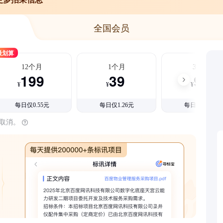
全国会员
最划算
12个月
1个月
3个月
199
39
99
¥
¥
¥
每日仅0.55元
每日仅1.26元
每日仅1.08元
时取消。