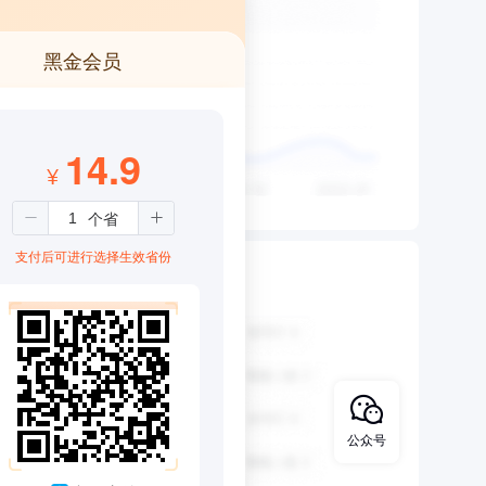
黑金会员
14.9
¥
支付后可进行选择生效省份
公众号