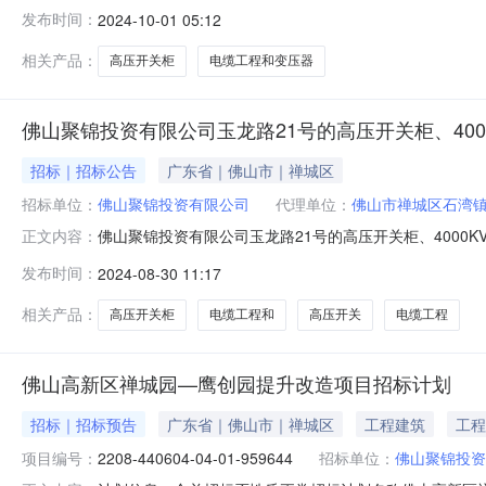
565室竞价日期:2024年9月29日序号产权单位竞价标的
发布时间：
2024-10-01 05:12
书》161,150.00广东亿展二手设备回收有限公司164,1
相关产品：
高压开关柜
电缆工程和变压器
佛山聚锦投资有限公司玉龙路21号的高压开关柜、4000
招标｜招标公告
广东省｜佛山市｜禅城区
招标单位：
佛山聚锦投资有限公司
代理单位：
佛山市禅城区石湾
佛山聚锦投资有限公司玉龙路21号的高压开关柜、4000K
正文内容：
公共资源交易所对下列资产进行公开竞价，竞价时间：202
发布时间：
2024-08-30 11:17
具体事项如下：一、标的资产基本情况：详见《粵智尚评字[2
合法
相关产品：
高压开关柜
电缆工程和
高压开关
电缆工程
佛山高新区禅城园—鹰创园提升改造项目招标计划
招标｜招标预告
广东省｜佛山市｜禅城区
工程建筑
工程
项目编号：
2208-440604-04-01-959644
招标单位：
佛山聚锦投资