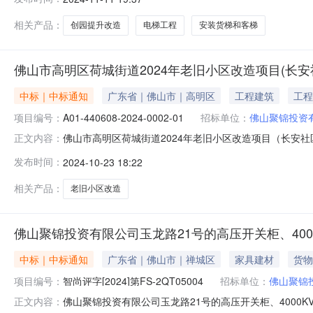
佛山聚锦投资有限公司。本项目已具备招标条件，现招标
价：1,784
相关产品：
创园提升改造
电梯工程
安装货梯和客梯
佛山市高明区荷城街道2024年老旧小区改造项目(长
中标｜中标通知
广东省｜佛山市｜高明区
工程建筑
工程
项目编号：
A01-440608-2024-0002-01
招标单位：
佛山聚锦投资
佛山市高明区荷城街道2024年老旧小区改造项目（长安社区、
正文内容：
名称佛山市高明区荷城街道2024年老旧小区改造项目（
发布时间：
2024-10-23 18:22
（包）名称佛山市高明区荷城街道2024年老旧小区改造
标候选人公示
相关产品：
老旧小区改造
佛山聚锦投资有限公司玉龙路21号的高压开关柜、4000
中标｜中标通知
广东省｜佛山市｜禅城区
家具建材
货物
项目编号：
智尚评字[2024]第FS-2QT05004
招标单位：
佛山聚锦
佛山聚锦投资有限公司玉龙路21号的高压开关柜、4000K
正文内容：