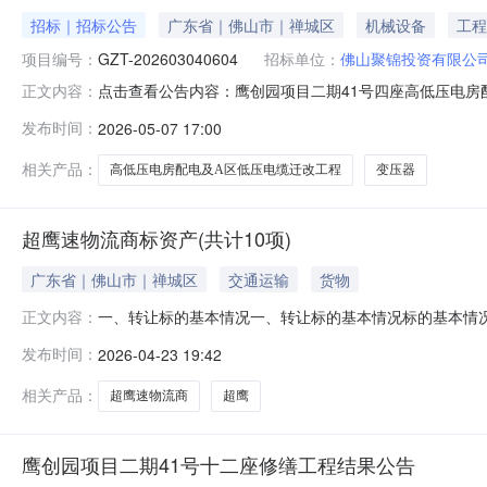
招标｜招标公告
广东省｜佛山市｜禅城区
机械设备
工程
项目编号：
GZT-202603040604
招标单位：
佛山聚锦投资有限公
点击查看公告内容：鹰创园项目二期41号四座高低压电房配
正文内容：
发布时间：
2026-05-07 17:00
相关产品：
高低压电房配电及A区低压电缆迁改工程
变压器
超鹰速物流商标资产(共计10项)
广东省｜佛山市｜禅城区
交通运输
货物
一、转让标的基本情况一、转让标的基本情况标的基本情况
正文内容：
商标资产(共计10项)评估结果表》。其他内容详见佛山大诚
发布时间：
2026-04-23 19:42
号），评估基准日：2025年10月31日。清单只供参
司评估核准（备案）单
相关产品：
超鹰速物流商
超鹰
鹰创园项目二期41号十二座修缮工程结果公告