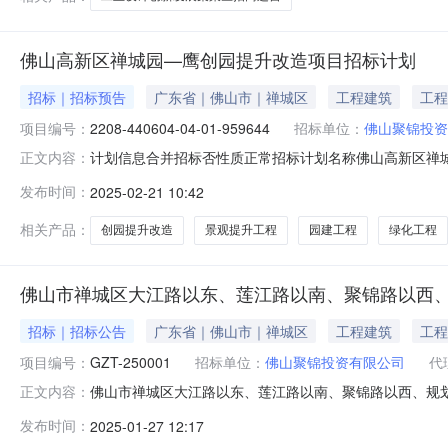
佛山高新区禅城园—鹰创园提升改造项目招标计划
招标｜招标预告
广东省｜佛山市｜禅城区
工程建筑
工程
项目编号：
2208-440604-04-01-959644
招标单位：
佛山聚锦投资
计划信息合并招标否性质正常招标计划名称佛山高新区禅城园
正文内容：
投资有限公司招标人统一社会信用代码91440600MA5
发布时间：
2025-02-21 10:42
项目否投资项目代码2208-440604-04-01-959
相关产品：
创园提升改造
景观提升工程
园建工程
绿化工程
佛山市禅城区大江路以东、莲江路以南、聚锦路以西
招标｜招标公告
广东省｜佛山市｜禅城区
工程建筑
工程
项目编号：
GZT-250001
招标单位：
佛山聚锦投资有限公司
代
佛山市禅城区大江路以东、莲江路以南、聚锦路以西、规划
正文内容：
理有限公司受佛山聚锦投资有限公司的委托，对佛山市禅
发布时间：
2025-01-27 12:17
招标，欢迎符合资格条件的意向竞投人报名参加。一、物