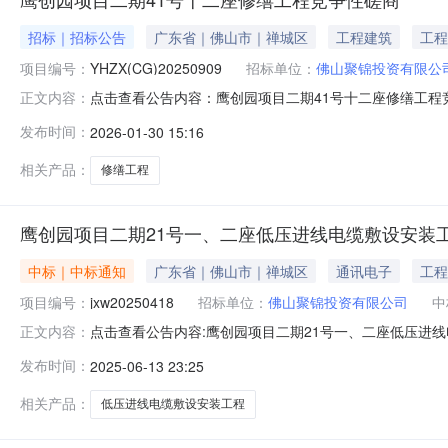
招标｜招标公告
广东省｜佛山市｜禅城区
工程建筑
工程
项目编号：
YHZX(CG)20250909
招标单位：
佛山聚锦投资有限公
点击查看公告内容：鹰创园项目二期41号十二座修缮工程竞争
正文内容：
发布时间：
2026-01-30 15:16
相关产品：
修缮工程
鹰创园项目二期21号一、二座低压进线电缆敷设安装
中标｜中标通知
广东省｜佛山市｜禅城区
通讯电子
工程
项目编号：
jxw20250418
招标单位：
佛山聚锦投资有限公司
中
点击查看公告内容:鹰创园项目二期21号一、二座低压进线
正文内容：
jxw20250418）一、中标人信息标段（包）[001]
发布时间：
2025-06-13 23:25
其他：中标人名称：广东兴达利建设工程有限公司投标报价：
日
相关产品：
低压进线电缆敷设安装工程