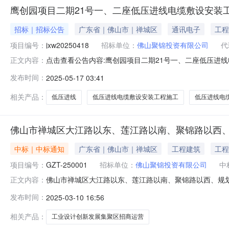
鹰创园项目二期21号一、二座低压进线电缆敷设安装
招标｜招标公告
广东省｜佛山市｜禅城区
通讯电子
工程
项目编号：
jxw20250418
招标单位：
佛山聚锦投资有限公司
代
点击查看公告内容:鹰创园项目二期21号一、二座低压进线
正文内容：
jxw20250418）项目所在地区：广东省，佛山市，
发布时间：
2025-05-17 03:41
为自筹资金179.498757万元，招标人为佛山聚锦投资
号一、二
相关产品：
低压进线
低压进线电缆敷设安装工程施工
低压进线电
佛山市禅城区大江路以东、莲江路以南、聚锦路以西
中标｜中标通知
广东省｜佛山市｜禅城区
工程建筑
工程
项目编号：
GZT-250001
招标单位：
佛山聚锦投资有限公司
中
佛山市禅城区大江路以东、莲江路以南、聚锦路以西、规划
正文内容：
区大江路以东、莲江路以南、聚锦路以西、规划十三路河
发布时间：
2025-03-10 16:56
十三路河涌以北围合区域工业设计创新发展集聚区招商运
有限公司成交价（元）佛山市禅城区大江路
相关产品：
工业设计创新发展集聚区招商运营