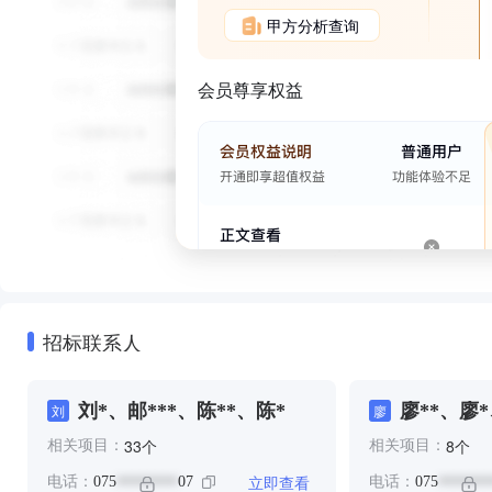
甲方分析查询
会员尊享权益
招标联系人
刘*、邮***、陈**、陈*
廖**、廖*
刘
廖
个
个
33
8
相关项目：
相关项目：
立即查看
电话：
075
07
电话：
075
********
*******