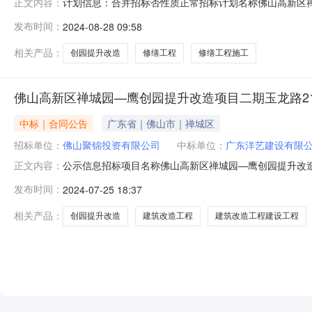
计划信息：合并招标否性质正常招标计划名称佛山高新区禅城
正文内容：
投资有限公司招标人统一社会信用代码91440600MA54
发布时间：
2024-08-28 09:58
为潜在投标人提前了解招标信息的参考，所列招标项目内
目否投资项目
相关产品：
创园提升改造
修缮工程
修缮工程施工
佛山高新区禅城园—鹰创园提升改造项目二期玉龙路2
中标｜合同公告
广东省｜佛山市｜禅城区
招标单位：
佛山聚锦投资有限公司
中标单位：
广东洋艺建设有限
公示信息招标项目名称佛山高新区禅城园—鹰创园提升改造
正文内容：
号一、二座建筑改造工程（二次）性质正常文件发布人佛山市
发布时间：
2024-07-25 18:37
龙路21号一、二座建筑改造工程（二次）建设工程施工合同招
标人统一社会信
相关产品：
创园提升改造
建筑改造工程
建筑改造工程建设工程