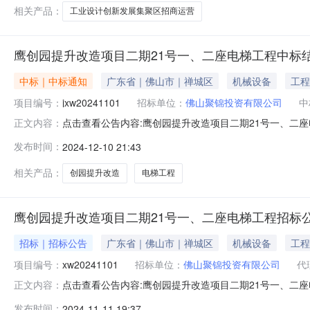
业设计创新发展集聚区招商运营项目（二）
相关产品：
工业设计创新发展集聚区招商运营
鹰创园提升改造项目二期21号一、二座电梯工程中标
中标｜中标通知
广东省｜佛山市｜禅城区
机械设备
工程
项目编号：
jxw20241101
招标单位：
佛山聚锦投资有限公司
中
点击查看公告内容:鹰创园提升改造项目二期21号一、二座电
正文内容：
中标人信息：标段（包）[001]鹰创园提升改造项目二期2
发布时间：
2024-12-10 21:43
电梯（中国）有限公司，投标报价：1588699.48元工期/
相关产品：
创园提升改造
电梯工程
鹰创园提升改造项目二期21号一、二座电梯工程招标
招标｜招标公告
广东省｜佛山市｜禅城区
机械设备
工程
项目编号：
xw20241101
招标单位：
佛山聚锦投资有限公司
代
点击查看公告内容:鹰创园提升改造项目二期21号一、二座电
正文内容：
区：广东省,佛山市,禅城区一、招标条件本鹰创园提升改造项
发布时间：
2024-11-11 19:37