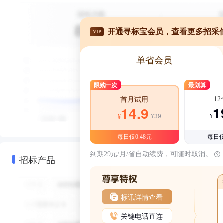
开通寻标宝会员，查看更多招采
VIP
单省会员
限购一次
最划算
1
首月试用
1
14.9
¥39
¥
¥
每日仅0.48元
每日仅
到期29元/月/省自动续费，可随时取消。
招标产品
标讯详情查看
关键电话直连