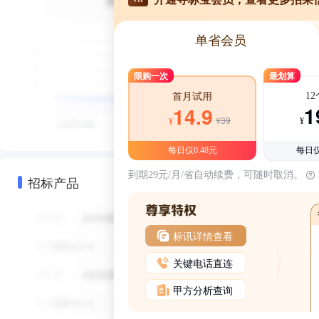
单省会员
限购一次
最划算
1
首月试用
1
14.9
¥39
¥
¥
每日仅0.48元
每日仅
到期29元/月/省自动续费，可随时取消。
招标产品
标讯详情查看
关键电话直连
甲方分析查询