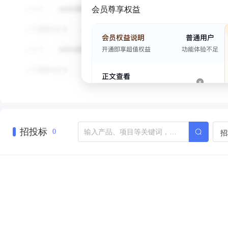
会员尊享权益
招投标
招
0