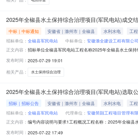
2025年全椒县水土保持综合治理项目(军民电站)成交
中标｜中标通知
安徽省｜滁州市｜全椒县
水利水电
工程
招标单位：
全椒县军民电站
中标单位：
安徽滁全建设工程有限公
招标单位全椒县军民电站工程名称2025年全椒县水土保持
正文内容：
司中标金额肆万叁仟伍佰零伍元肆角陆分（￥43505.46
发布时间：
2025-07-29 19:01
内容：（一）质疑人的名称、地址及有效联系方式；（二
其法定代表人签
相关产品：
水土保持综合治理
2025年全椒县水土保持综合治理项目(军民电站)选取
招标｜招标公告
安徽省｜滁州市｜全椒县
水利水电
工程
招标单位：
全椒县军民电站
代理单位：
安徽简颢工程项目管理有
编号内容说明与要求1工程概况工程名称：2025年全椒县
正文内容：
水沟、挡墙、人行人行梯道砂浆维修、种植绿化等工程。具
发布时间：
2025-07-22 17:49
位资质等级要求1.被选取单位资质：被选取单位须具备水