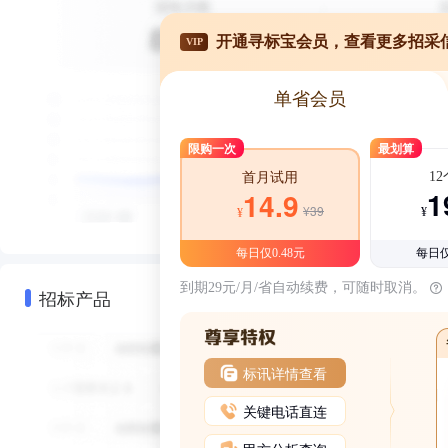
开通寻标宝会员，查看更多招采
VIP
单省会员
限购一次
最划算
1
首月试用
1
14.9
¥39
¥
¥
每日仅0.48元
每日仅
到期29元/月/省自动续费，可随时取消。
招标产品
标讯详情查看
关键电话直连