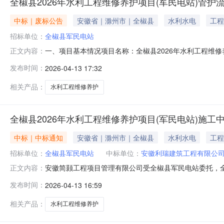
全椒县2026年水利工程维修养护项目(军民电站)管护
中标｜废标公告
安徽省｜滁州市｜全椒县
水利水电
工程
招标单位：
全椒县军民电站
一、项目基本情况项目名称：全椒县2026年水利工程维
正文内容：
询问，请按以下方式联系1.采购人信息名称：全椒县军民电站
发布时间：
2026-04-13 17:32
馆北门14幢102门面房联系方式：林露、15385053112
相关产品：
水利工程维修养护
全椒县2026年水利工程维修养护项目(军民电站)施工
中标｜中标通知
安徽省｜滁州市｜全椒县
水利水电
工程
招标单位：
全椒县军民电站
中标单位：
安徽利瑞建筑工程有限公
安徽简颢工程项目管理有限公司受全椒县军民电站委托，全椒
正文内容：
如下：预中签人名称：安徽利瑞建筑工程有限公司预中签金额：
发布时间：
2026-04-13 16:59
备维修根据滁城应急供水要求，在服务期内分批次实施）。公示期
相关产品：
水利工程维修养护