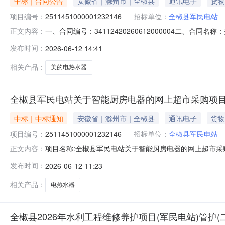
中标｜合同公告
安徽省｜滁州市｜全椒县
通讯电子
货物
项目编号：
2511451000001232146
招标单位：
全椒县军民电站
一、合同编号：34112420260612000004二、合同
正文内容：
五、合同主体采购人（甲方）：全椒县军民电站地址：全教县
发布时间：
2026-06-12 14:41
省滁州市全椒县吴敬梓路政法大楼一楼联系方式：13805507
相关产品：
美的电热水器
全椒县军民电站关于智能厨房电器的网上超市采购项
中标｜中标通知
安徽省｜滁州市｜全椒县
通讯电子
货物
项目编号：
2511451000001232146
招标单位：
全椒县军民电站
项目名称:全椒县军民电站关于智能厨房电器的网上超市采购项
正文内容：
民电站关于智能厨房电器的网上超市采购项目采购项目项目编号:
发布时间：
2026-06-12 11:23
址:/三、成交信息交易方式:议价采购成交日期:2026年
相关产品：
电热水器
全椒县2026年水利工程维修养护项目(军民电站)管护(