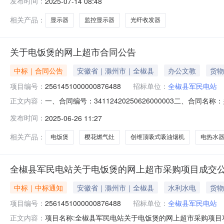
发布时间：
2025-07-14 08:48
地址:/采购单位联系人和联系方式:三、成交信息交易方式:
相关产品：
显示器
监控显示器
光纤收发器
关于电饭煲的网上超市合同公告
中标｜合同公告
安徽省｜滁州市｜全椒县
办公文教
货物
项目编号：
2561451000000876488
招标单位：
全椒县军民电站
一、合同编号：34112420250626000003二、合
正文内容：
主体采购人（甲方）：全椒县军民电站地址：全教县十字镇军
发布时间：
2025-06-26 11:27
全椒县襄河镇（原检察院办公楼）联系方式：139659940
相关产品：
电饭煲
樱花燃气灶
创维顶吸式吸油烟机
电热水
全椒县军民电站关于电饭煲的网上超市采购项目成交
中标｜中标通知
安徽省｜滁州市｜全椒县
水利水电
货物
项目编号：
2561451000000876488
招标单位：
全椒县军民电站
项目名称:全椒县军民电站关于电饭煲的网上超市采购项目项目
正文内容：