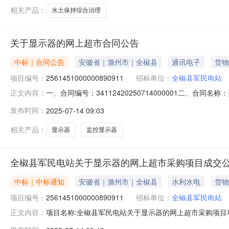
单位注册水利水电工程专业二
相关产品：
水土保持综合治理
关于显示器的网上超市合同公告
中标｜合同公告
安徽省｜滁州市｜全椒县
通讯电子
货物
项目编号：
2561451000000890911
招标单位：
全椒县军民电站
一、合同编号：34112420250714000001二、合
正文内容：
主体采购人（甲方）：全椒县军民电站地址：全椒县十字镇军
发布时间：
2025-07-14 09:03
全椒县襄河镇（原检察院办公楼）联系方式：139659940
相关产品：
显示器
监控显示器
全椒县军民电站关于显示器的网上超市采购项目成交
中标｜中标通知
安徽省｜滁州市｜全椒县
水利水电
货物
项目编号：
2561451000000890911
招标单位：
全椒县军民电站
项目名称:全椒县军民电站关于显示器的网上超市采购项目项目
正文内容：
关于显示器的网上超市采购项目采购项目项目编号:256145