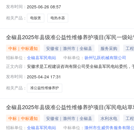
关于电饭煲的网上超市采购项目采购项目项目编号:256145
发布时间：
2025-06-26 08:57
地址:/采购单位联系人和联系方式:三、成交信息交易方式:
相关产品：
电饭煲
电热水器
全椒县2025年县级准公益性维修养护项目(军民一级
中标｜中标通知
安徽省｜滁州市｜全椒县
服务采购
工程
招标单位：
全椒县军民电站
中标单位：
扬州弘跃机械有限公司
安徽求是工程建设咨询有限公司受全椒县军民电站委托，于2
正文内容：
选取，2025年4月24日确定了成交单位。现将具体情况公
发布时间：
2025-04-24 17:31
至2025年4月25日选取单位联系人：曹主席联系电话：13
相关产品：
准公益性维修养护
全椒县2025年县级准公益性维修养护项目(军民电站草
中标｜中标通知
安徽省｜滁州市｜全椒县
水利水电
工程
招标单位：
全椒县军民电站
中标单位：
滁州市生威劳务服务有限