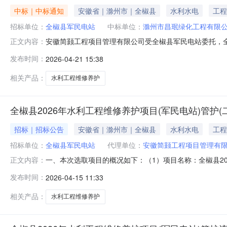
中标｜中标通知
安徽省｜滁州市｜全椒县
水利水电
工程
招标单位：
全椒县军民电站
中标单位：
滁州市昌珉绿化工程有限
安徽简颢工程项目管理有限公司受全椒县军民电站委托，全椒
正文内容：
情况公告如下：预中签人名称：滁州市昌珉绿化工程有限公司预中
发布时间：
2026-04-21 15:38
日-2026年4月22日。选取单位联系人：曹仁超联系电话：1
相关产品：
水利工程维修养护
全椒县2026年水利工程维修养护项目(军民电站)管护(
招标｜招标公告
安徽省｜滁州市｜全椒县
水利水电
工程
招标单位：
全椒县军民电站
代理单位：
安徽简颢工程项目管理有
一、本次选取项目的概况如下：（1）项目名称：全椒县2
正文内容：
（军民一级站、军民二级站、东方红站和西官圩站）管理区域，
发布时间：
2026-04-15 11:33
3%）=29100.00元（7）标段划分：一个标段（8）
取
相关产品：
水利工程维修养护