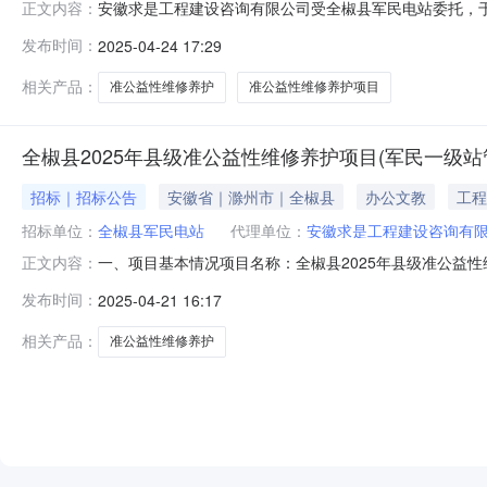
安徽求是工程建设咨询有限公司受全椒县军民电站委托，于2
正文内容：
2025年4月23日确定了成交单位。现将具体情况公告如下
发布时间：
2025-04-24 17:29
日至2025年4月25日联系人：曹主席联系电话：13955
相关产品：
准公益性维修养护
准公益性维修养护项目
全椒县2025年县级准公益性维修养护项目(军民一级
招标｜招标公告
安徽省｜滁州市｜全椒县
办公文教
工程
招标单位：
全椒县军民电站
代理单位：
安徽求是工程建设咨询有
一、项目基本情况项目名称：全椒县2025年县级准公益性
正文内容：
单位的投标报价不得高于本次选取最高限价，否则将作为无
发布时间：
2025-04-21 16:17
具有有效的营业执照。2.本项目不接受联合体投标。三、获取选
取。四
相关产品：
准公益性维修养护