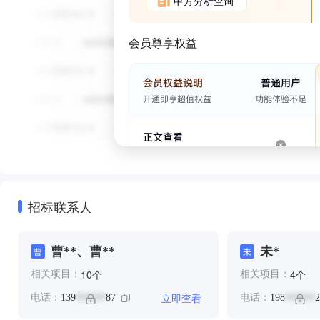
甲方分析查询
会员尊享权益
招标联系人
曹**、曹**
未*
曹
未
个
个
10
4
相关项目：
相关项目：
立即查看
电话：
139
87
电话：
198
2
******
******