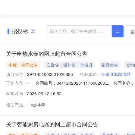
招投标
招
29
关于电热水壶的网上超市合同公告
中标｜合同公告
安徽省｜滁州市｜全椒县
家具建材
货物
项目编号：
2911451000001020385
招标单位：
全椒县军民电站
一、合同编号：34112420251117000203二、合
正文内容：
同主体采购人（甲方）：全椒县军民电站地址：全椒县古河镇
发布时间：
2026-06-12 16:52
湖市弋江区白马街道高新技术产业开发区南区工业集中区8号厂房
相关产品：
电热水壶
关于智能厨房电器的网上超市合同公告