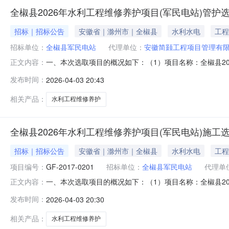
全椒县2026年水利工程维修养护项目(军民电站)管护
招标｜招标公告
安徽省｜滁州市｜全椒县
水利水电
工程
招标单位：
全椒县军民电站
代理单位：
安徽简颢工程项目管理有
一、本次选取项目的概况如下：（1）项目名称：全椒县2
正文内容：
一级站、军民二级站、东方红站和西官圩站）管理区域，面积：
发布时间：
2026-04-03 20:43
=29100.00元（7）标段划分：一个标段（8）服务内
须具有
相关产品：
水利工程维修养护
全椒县2026年水利工程维修养护项目(军民电站)施工
招标｜招标公告
安徽省｜滁州市｜全椒县
水利水电
工程
项目编号：
GF-2017-0201
招标单位：
全椒县军民电站
代理单
一、本次选取项目的概况如下：（1）项目名称：全椒县2
正文内容：
备维修采购项目等。具体详见工程量清单及招标图纸。（4）资金来
发布时间：
2026-04-03 20:30
(1000+2000)*0.03=251488.4元（7）标段
相关产品：
水利工程维修养护