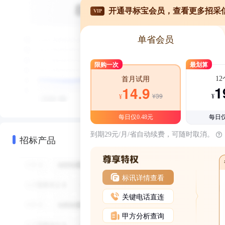
开通寻标宝会员，查看更多招采
VIP
单省会员
限购一次
最划算
1
首月试用
1
14.9
¥39
¥
¥
每日仅0.48元
每日仅
到期29元/月/省自动续费，可随时取消。
招标产品
标讯详情查看
关键电话直连
甲方分析查询