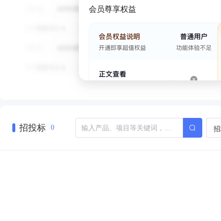
会员尊享权益
招投标
招
0