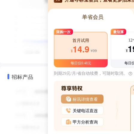
单省会员
限购一次
最划算
1
首月试用
1
14.9
¥39
¥
¥
每日仅0.48元
每日仅
到期29元/月/省自动续费，可随时取消。
招标产品
标讯详情查看
关键电话直连
甲方分析查询