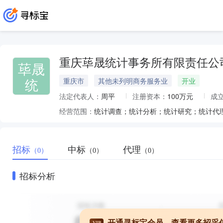
重庆荜晟统计事务所有限责任公
荜晟
统
重庆市
其他未列明商务服务业
开业
法定代表人：
周平
注册资本：
100万元
成
经营范围：
招标
中标
代理
（0）
（0）
（0）
招标分析
开通寻标宝会员，查看更多招采
VIP