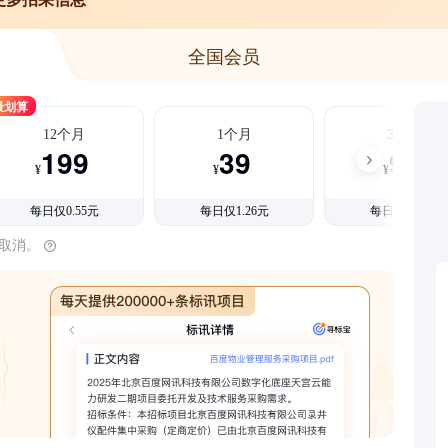
全国会员
最划算
12个月
1个月
3个月
199
39
99
¥
¥
¥
每日仅0.55元
每日仅1.26元
每日仅1.08元
时取消。