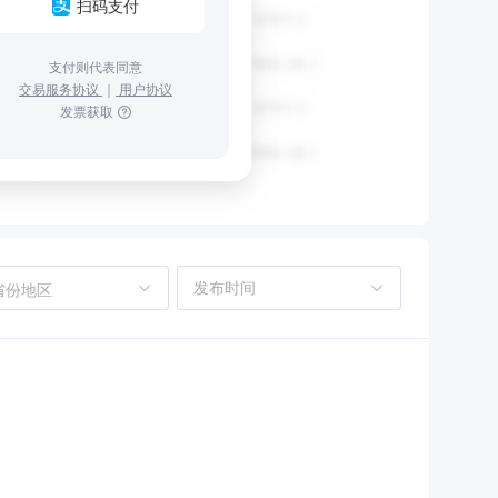
扫码支付
支付则代表同意
交易服务协议
｜
用户协议
发票获取
省份地区