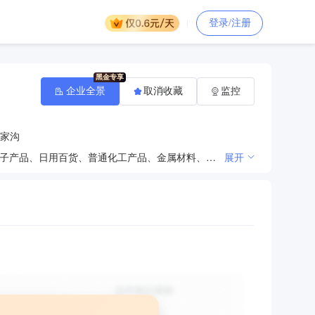
登录/注册
企业全景
取消收藏
监控
家沟
经销：煤炭、焦炭、石材、石料、钢材、沥青、建材、钢材、空调、机电设备、五金交电、办公用品、电子产品、日用百货、普通化工产品、金属材料、化工材料、矿山产品、通讯设备、纺织品、服装鞋帽、文化用品、文化设计、汽车配件、计算机软硬件及辅助设备、铝矾土、铁矿粉；煤炭信息咨询服务，制作代理发布广告；食品经营：粮、油、小杂粮、土特产销售，电地暖、电采暖炉、空气源热泵、地源热泵、生物质采暖炉、燃气采暖炉，太阳能采暖设备的生产、销售及安装，采暖工程的设计服务。（依法须经批准的项目，经相关部门批准后方可开展经营活动）
展开