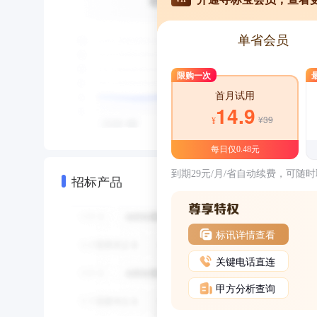
单省会员
限购一次
首月试用
14.9
¥39
¥
每日仅0.48元
到期29元/月/省自动续费，可随
招标产品
标讯详情查看
关键电话直连
甲方分析查询