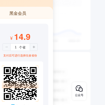
黑金会员
14.9
¥
支付后可进行选择生效省份
公众号