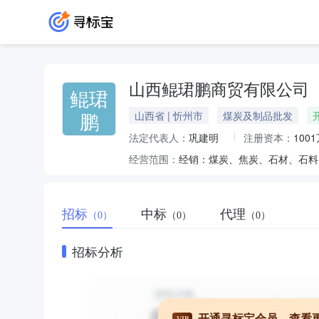
山西鲲珺鹏商贸有限公司
鲲珺
鹏
山西省 | 忻州市
煤炭及制品批发
法定代表人：
巩建明
注册资本：
100
经营范围：
招标
中标
代理
（0）
（0）
（0）
招标分析
开通寻标宝会员，查看
VIP